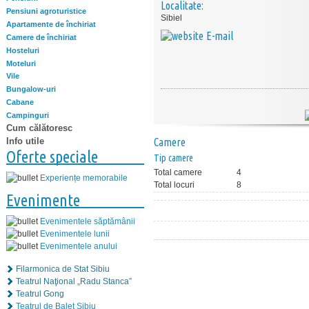
Localitate:
Pensiuni agroturistice
Sibiel
Apartamente de închiriat
E-mail
Camere de închiriat
Hosteluri
Moteluri
Vile
Bungalow-uri
Cabane
Campinguri
Cum călătoresc
Info utile
Camere
Oferte speciale
Tip camere
Total camere
4
Experiențe memorabile
Total locuri
8
Evenimente
Evenimentele săptămânii
Evenimentele lunii
Evenimentele anului
Filarmonica de Stat Sibiu
Teatrul Naţional „Radu Stanca”
Teatrul Gong
Teatrul de Balet Sibiu