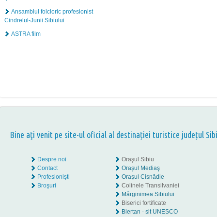
Ansamblul folcloric profesionist
Cindrelul-Junii Sibiului
ASTRA film
Bine aţi venit pe site-ul oficial al destinației turistice județul Sib
Despre noi
Oraşul Sibiu
Contact
Oraşul Mediaş
Profesionişti
Oraşul Cisnădie
Broşuri
Colinele Transilvaniei
Mărginimea Sibiului
Biserici fortificate
Biertan - sit UNESCO