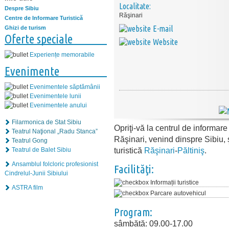
Localitate:
Despre Sibiu
Răşinari
Centre de Informare Turistică
E-mail
Ghizi de turism
Oferte speciale
Website
Experiențe memorabile
Evenimente
Evenimentele săptămânii
Evenimentele lunii
Evenimentele anului
Filarmonica de Stat Sibiu
Opriţi-vă la centrul de informare
Teatrul Naţional „Radu Stanca”
Răşinari, venind dinspre Sibiu, ş
Teatrul Gong
turistică
Răşinari
-
Păltiniş
.
Teatrul de Balet Sibiu
Ansamblul folcloric profesionist
Facilităţi:
Cindrelul-Junii Sibiului
Informații turistice
ASTRA film
Parcare autovehicul
Program:
sâmbătă: 09.00-17.00