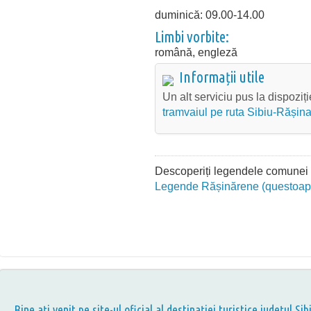
duminică: 09.00-14.00
Limbi vorbite:
română, engleză
Informații utile
Un alt serviciu pus la dispozi
tramvaiul pe ruta Sibiu-Rășina
Descoperiți legendele comunei p
Legende Rășinărene (questoap
Bine aţi venit pe site-ul oficial al destinației turistice județul Sib