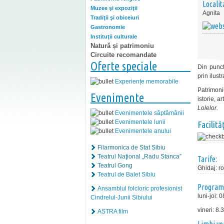
Localit
Muzee şi expoziţii
Agnita
Tradiţii şi obiceiuri
Gastronomie
Instituţii culturale
Natură și patrimoniu
Circuite recomandate
Oferte speciale
Din punct
prin ilust
Experiențe memorabile
Patrimoni
Evenimente
istorie, a
Lolelor.
Evenimentele săptămânii
Evenimentele lunii
Facilităţ
Evenimentele anului
Filarmonica de Stat Sibiu
Teatrul Naţional „Radu Stanca”
Tarife:
Teatrul Gong
Ghidaj
:
r
Teatrul de Balet Sibiu
Program
Ansamblul folcloric profesionist
luni-joi:
Cindrelul-Junii Sibiului
vineri: 8.
ASTRA film