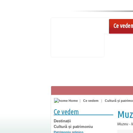
Ce vede
Home
|
Ce vedem
|
Cultură și patrim
Ce vedem
Muze
Destinații
Muzeu
-
M
Cultură și patrimoniu
Patrimoniu religios