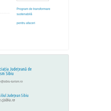
Program de transformare
sustenabilă
pentru afaceri
ciația Județeană de
ism Sibiu
ce@sibiu-turism.ro
iliul Județean Sibiu
cjsibiu.ro