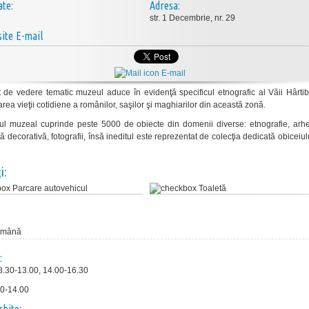
ate:
Adresa:
str. 1 Decembrie, nr. 29
E-mail
E-mail
 de vedere tematic muzeul aduce în evidenţă specificul etnografic al Văii Hârtib
rarea vieţii cotidiene a românilor, saşilor şi maghiarilor din această zonă.
ul muzeal cuprinde peste 5000 de obiecte din domenii diverse: etnografie, arhe
rtă decorativă, fotografii, însă ineditul este reprezentat de colecţia dedicată obiceiu
i:
Parcare autovehicul
Toaletă
omână
:
 08.30-13.00, 14.00-16.30
30-14.00