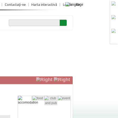
Ro
|
Contactaţi-ne
|
Harta interactivă
|
Login