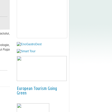
aciului,
ologie,
lui
Fuga
European Tourism Going
Green