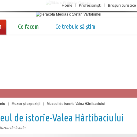
Home
|
Profesionişti
|
Broşuri turistice
m
Ce facem
Ce trebuie să știm
oniu
|
Muzee şi expoziţii
|
Muzeul de istorie-Valea Hârtibaciului
ul de istorie-Valea Hârtibaciului
uzeu de istorie