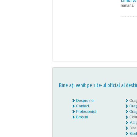
Limbi vo
română
Bine aţi venit pe site-ul oficial al desti
Despre noi
Oraş
Contact
Oraş
Profesionişti
Oraş
Broşuri
Coli
Mărg
Biser
Bier