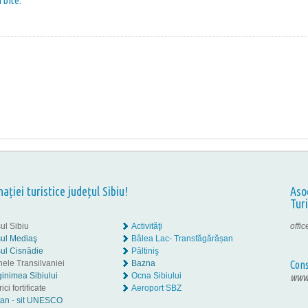
rbite:
nației turistice județul Sibiu!
Aso
Tur
ul Sibiu
Activităţi
offi
ul Mediaş
Bâlea Lac- Transfăgărășan
ul Cisnădie
Păltiniş
nele Transilvaniei
Bazna
Cons
inimea Sibiului
Ocna Sibiului
www.
ici fortificate
Aeroport SBZ
tan - sit UNESCO