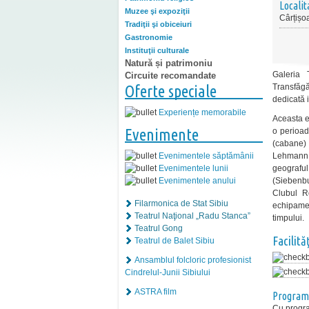
Localit
Muzee şi expoziţii
Cârțișo
Tradiţii şi obiceiuri
Gastronomie
Instituţii culturale
Natură și patrimoniu
Galeria 
Circuite recomandate
Transfăgăr
Oferte speciale
dedicată i
Experiențe memorabile
Aceasta e
Evenimente
o perioad
(cabane) 
Lehmann, 
Evenimentele săptămânii
geograful
Evenimentele lunii
(Siebenbu
Evenimentele anului
Clubul R
Filarmonica de Stat Sibiu
echipament
Teatrul Naţional „Radu Stanca”
timpului.
Teatrul Gong
Facilităţ
Teatrul de Balet Sibiu
Ansamblul folcloric profesionist
Cindrelul-Junii Sibiului
ASTRA film
Program
Cu progra