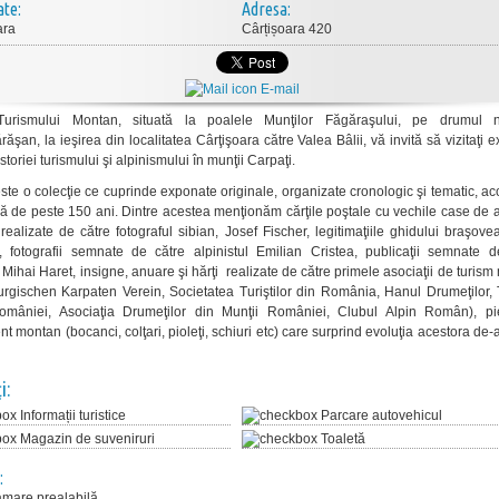
ate:
Adresa:
ara
Cârțișoara 420
E-mail
Turismului Montan, situată la poalele Munţilor Făgăraşului, pe drumul n
ăşan, la ieşirea din localitatea Cârţişoara către Valea Bâlii, vă invită să vizitaţi e
storiei turismului şi alpinismului în munţii Carpaţi.
ste o colecţie ce cuprinde exponate originale, organizate cronologic şi tematic, a
ă de peste 150 ani. Dintre acestea menţionăm cărţile poştale cu vechile case de 
realizate de către fotograful sibian, Josef Fischer, legitimaţiile ghidului braşove
fotografii semnate de către alpinistul Emilian Cristea, publicaţii semnate d
 Mihai Haret, insigne, anuare şi hărţi realizate de către primele asociaţii de turis
rgischen Karpaten Verein, Societatea Turiştilor din România, Hanul Drumeţilor, 
omâniei, Asociaţia Drumeţilor din Munţii României, Clubul Alpin Român), p
 montan (bocanci, colţari, pioleţi, schiuri etc) care surprind evoluţia acestora de-
i:
Informații turistice
Parcare autovehicul
Magazin de suveniruri
Toaletă
:
mare prealabilă