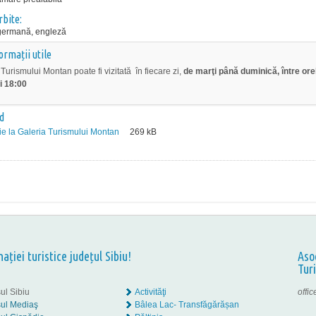
rbite:
germană, engleză
ormații utile
Turismului Montan poate fi vizitată în fiecare zi,
de marţi până duminică, între ore
i 18:00
d
tie la Galeria Turismului Montan
269
kB
nației turistice județul Sibiu!
Aso
Tur
ul Sibiu
Activităţi
offi
ul Mediaş
Bâlea Lac- Transfăgărășan