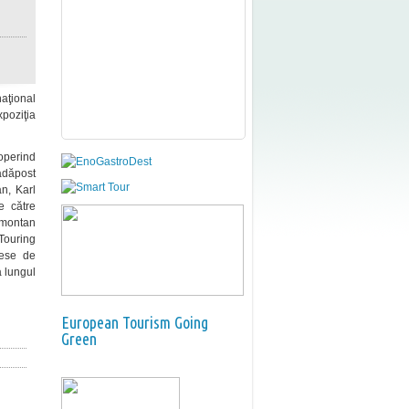
aţional
xpoziţia
coperind
adăpost
an, Karl
e către
m montan
Touring
iese de
a lungul
European Tourism Going
Green