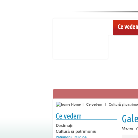
Ce vede
Home
|
Ce vedem
|
Cultură și patrim
Ce vedem
Gale
Destinații
Muzeu
-
Cultură și patrimoniu
Patrimoniu religios