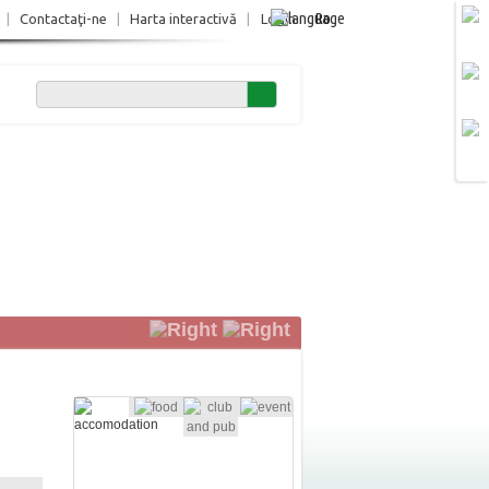
Ro
|
Contactaţi-ne
|
Harta interactivă
|
Login