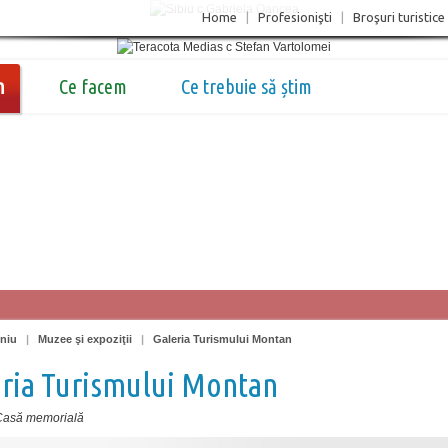
Home
|
Profesionişti
|
Broşuri turistice
m
Ce facem
Ce trebuie să știm
oniu
|
Muzee şi expoziţii
|
Galeria Turismului Montan
ria Turismului Montan
Casă memorială