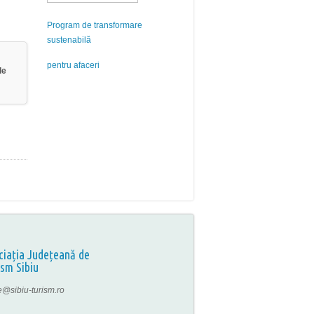
Program de transformare
sustenabilă
pentru afaceri
le
ciația Județeană de
ism Sibiu
ce@sibiu-turism.ro