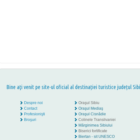
Bine aţi venit pe site-ul oficial al destinației turistice județul Sib
Despre noi
Oraşul Sibiu
Contact
Oraşul Mediaş
Profesionişti
Oraşul Cisnădie
Broşuri
Colinele Transilvaniei
Mărginimea Sibiului
Biserici fortificate
Biertan - sit UNESCO