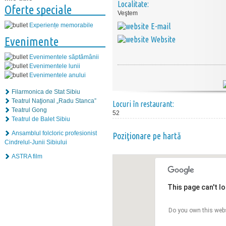
Localitate:
Oferte speciale
Veştem
E-mail
Experiențe memorabile
Website
Evenimente
Evenimentele săptămânii
Evenimentele lunii
Evenimentele anului
Filarmonica de Stat Sibiu
Teatrul Naţional „Radu Stanca”
Locuri în restaurant:
Teatrul Gong
52
Teatrul de Balet Sibiu
Ansamblul folcloric profesionist
Poziţionare pe hartă
Cindrelul-Junii Sibiului
ASTRA film
This page can't l
Do you own this web