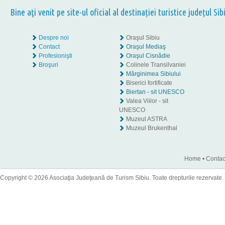
Bine aţi venit pe site-ul oficial al destinației turistice județul Sib
Despre noi
Oraşul Sibiu
Contact
Oraşul Mediaş
Profesionişti
Oraşul Cisnădie
Broşuri
Colinele Transilvaniei
Mărginimea Sibiului
Biserici fortificate
Biertan - sit UNESCO
Valea Viilor - sit
UNESCO
Muzeul ASTRA
Muzeul Brukenthal
Home
•
Contac
Copyright © 2026 Asociaţia Judeţeană de Turism Sibiu. Toate drepturile rezervate.