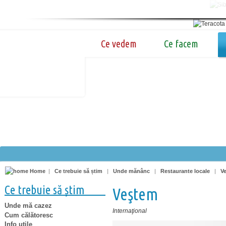
Ce vedem
Ce facem
Home
|
Ce trebuie să știm
|
Unde mănânc
|
Restaurante locale
|
V
Ce trebuie să știm
Veştem
Unde mă cazez
Internaţional
Cum călătoresc
Info utile