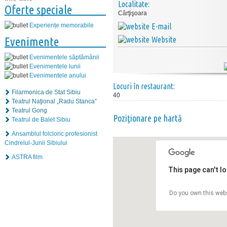
Localitate:
Oferte speciale
Cârţişoara
E-mail
Experiențe memorabile
Website
Evenimente
Evenimentele săptămânii
Evenimentele lunii
Evenimentele anului
Locuri în restaurant:
Filarmonica de Stat Sibiu
40
Teatrul Naţional „Radu Stanca”
Teatrul Gong
Poziţionare pe hartă
Teatrul de Balet Sibiu
Ansamblul folcloric profesionist
Cindrelul-Junii Sibiului
ASTRA film
This page can't l
Do you own this web