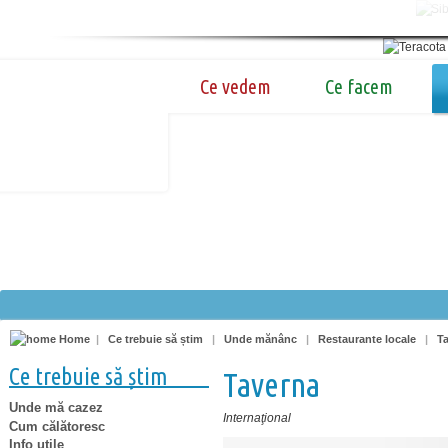
Ce vedem
Ce facem
Home
|
Ce trebuie să știm
|
Unde mănânc
|
Restaurante locale
|
T
Ce trebuie să știm
Taverna
Unde mă cazez
Internaţional
Cum călătoresc
Info utile