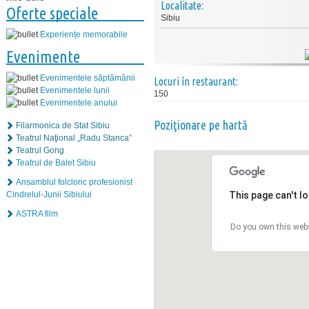
Localitate:
Oferte speciale
Sibiu
Experiențe memorabile
Evenimente
Evenimentele săptămânii
Locuri în restaurant:
Evenimentele lunii
150
Evenimentele anului
Poziţionare pe hartă
Filarmonica de Stat Sibiu
Teatrul Naţional „Radu Stanca”
Teatrul Gong
Teatrul de Balet Sibiu
Ansamblul folcloric profesionist
This page can't l
Cindrelul-Junii Sibiului
ASTRA film
Do you own this web