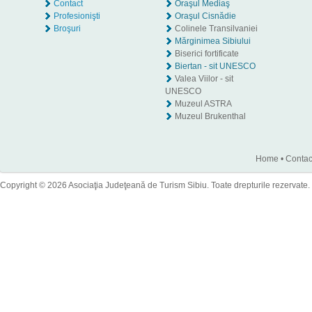
Contact
Oraşul Mediaş
Profesionişti
Oraşul Cisnădie
Broşuri
Colinele Transilvaniei
Mărginimea Sibiului
Biserici fortificate
Biertan - sit UNESCO
Valea Viilor - sit
UNESCO
Muzeul ASTRA
Muzeul Brukenthal
Home
•
Contac
Copyright © 2026 Asociaţia Judeţeană de Turism Sibiu. Toate drepturile rezervate.