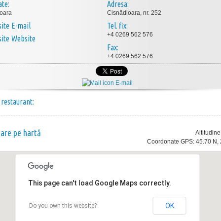
ate:
Adresa:
oara
Cisnădioara, nr. 252
E-mail
Tel. fix:
+4 0269 562 576
Website
Fax:
+4 0269 562 576
E-mail
 restaurant:
nare pe hartă
Altitudin
Coordonate GPS: 45.70 N, 
This page can't load Google Maps correctly.
OK
Do you own this website?