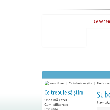
Ce vede
Home
|
Ce trebuie să știm
|
Unde mă
Ce trebuie să știm
Sub
Unde mă cazez
Internaţio
Cum călătoresc
Info utile