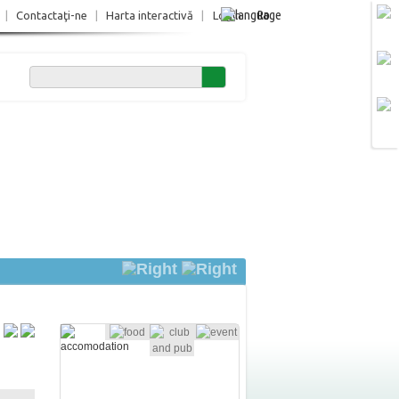
Ro
|
Contactaţi-ne
|
Harta interactivă
|
Login