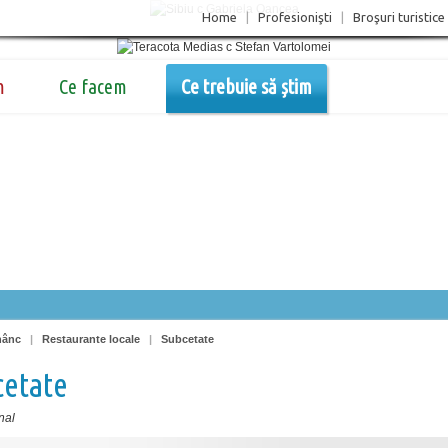
Home
|
Profesionişti
|
Broşuri turistice
m
Ce facem
Ce trebuie să știm
nânc
|
Restaurante locale
|
Subcetate
cetate
nal