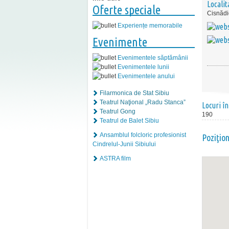
Localit
Oferte speciale
Cisnădi
Experiențe memorabile
Evenimente
Evenimentele săptămânii
Evenimentele lunii
Evenimentele anului
Filarmonica de Stat Sibiu
Teatrul Naţional „Radu Stanca”
Locuri în
Teatrul Gong
190
Teatrul de Balet Sibiu
Ansamblul folcloric profesionist
Poziţio
Cindrelul-Junii Sibiului
ASTRA film