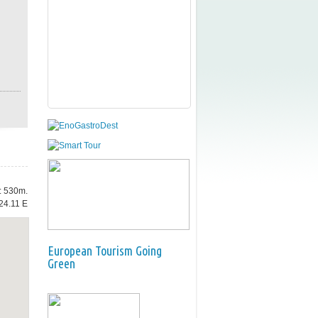
e: 530m.
24.11 E
European Tourism Going
Green