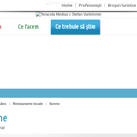
Home
|
Profesionişti
|
Broşuri turistice
m
Ce facem
Ce trebuie să știm
nânc
|
Restaurante locale
|
Sonne
ne
nal