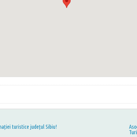
nației turistice județul Sibiu!
Aso
Tur