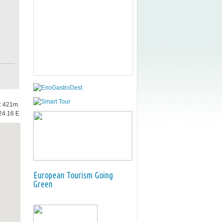
e: 421m.
24.16 E
European Tourism Going
Green