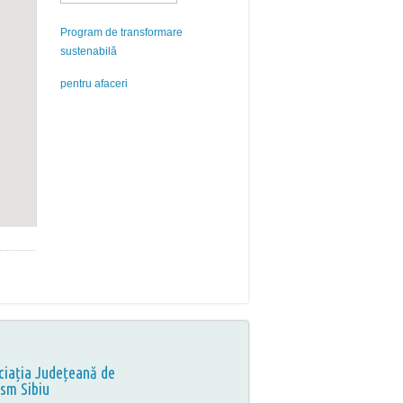
Program de transformare
sustenabilă
pentru afaceri
ciația Județeană de
ism Sibiu