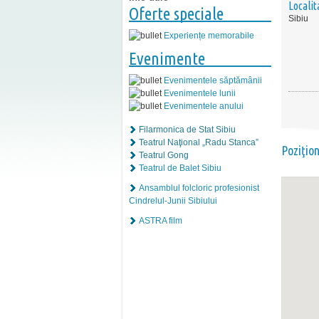
Localit
Oferte speciale
Sibiu
Experiențe memorabile
Evenimente
Evenimentele săptămânii
Evenimentele lunii
Evenimentele anului
Filarmonica de Stat Sibiu
Teatrul Naţional „Radu Stanca”
Poziţio
Teatrul Gong
Teatrul de Balet Sibiu
Ansamblul folcloric profesionist
Cindrelul-Junii Sibiului
ASTRA film