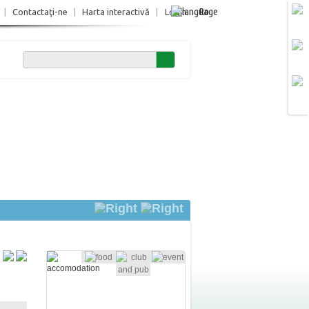
Ro
|
Contactaţi-ne
|
Harta interactivă
|
Login