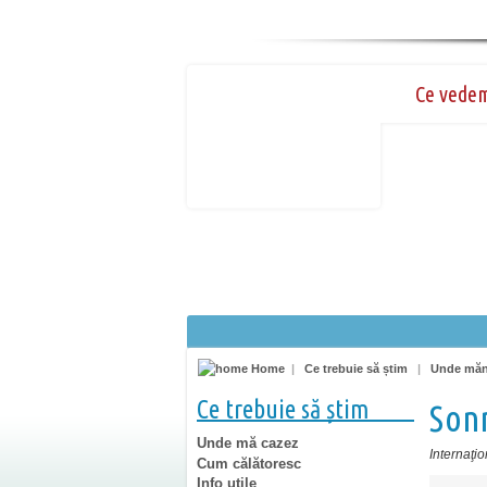
Ce vede
Home
|
Ce trebuie să știm
|
Unde mă
Ce trebuie să știm
Son
Unde mă cazez
Internaţio
Cum călătoresc
Info utile