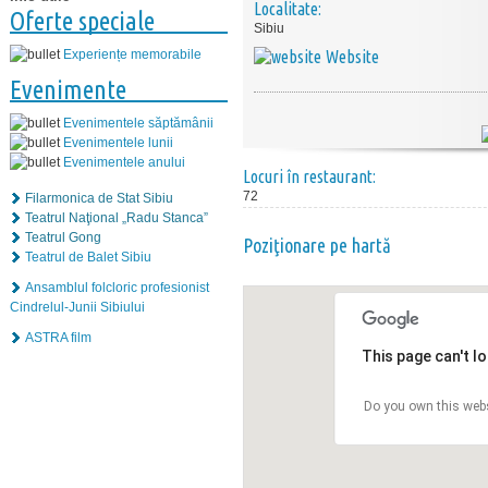
Localitate:
Oferte speciale
Sibiu
Website
Experiențe memorabile
Evenimente
Evenimentele săptămânii
Evenimentele lunii
Evenimentele anului
Locuri în restaurant:
72
Filarmonica de Stat Sibiu
Teatrul Naţional „Radu Stanca”
Teatrul Gong
Poziţionare pe hartă
Teatrul de Balet Sibiu
Ansamblul folcloric profesionist
Cindrelul-Junii Sibiului
ASTRA film
This page can't l
Do you own this web