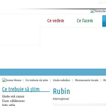
Ce vedem
Ce facem
Home
|
Ce trebuie să știm
|
Unde mănânc
|
Restaurante locale
|
R
Ce trebuie să știm
Rubin
Unde mă cazez
Internaţional
Cum călătoresc
Info utile