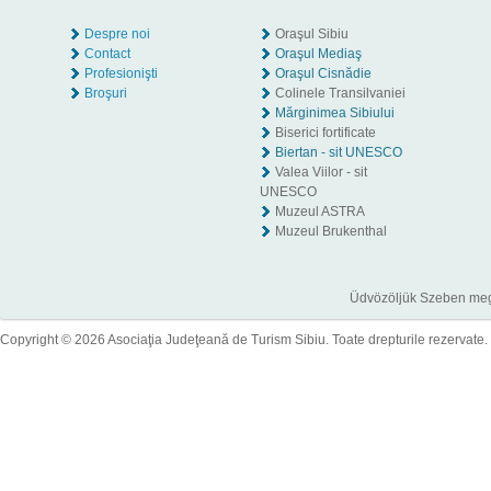
Despre noi
Oraşul Sibiu
Contact
Oraşul Mediaş
Profesionişti
Oraşul Cisnădie
Broşuri
Colinele Transilvaniei
Mărginimea Sibiului
Biserici fortificate
Biertan - sit UNESCO
Valea Viilor - sit
UNESCO
Muzeul ASTRA
Muzeul Brukenthal
Üdvözöljük Szeben megye
Copyright © 2026 Asociaţia Judeţeană de Turism Sibiu. Toate drepturile rezervate.