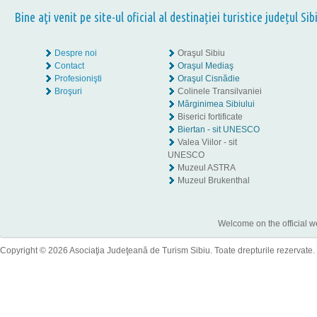
Bine aţi venit pe site-ul oficial al destinației turistice județul Sib
Despre noi
Oraşul Sibiu
Contact
Oraşul Mediaş
Profesionişti
Oraşul Cisnădie
Broşuri
Colinele Transilvaniei
Mărginimea Sibiului
Biserici fortificate
Biertan - sit UNESCO
Valea Viilor - sit
UNESCO
Muzeul ASTRA
Muzeul Brukenthal
Welcome on the official w
Copyright © 2026 Asociaţia Judeţeană de Turism Sibiu. Toate drepturile rezervate.