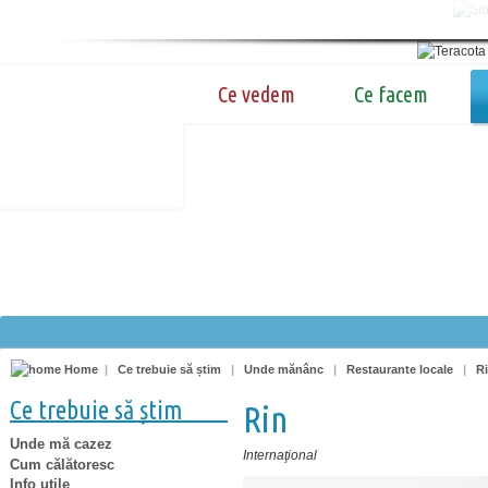
Ce vedem
Ce facem
Home
|
Ce trebuie să știm
|
Unde mănânc
|
Restaurante locale
|
R
Ce trebuie să știm
Rin
Unde mă cazez
Internaţional
Cum călătoresc
Info utile