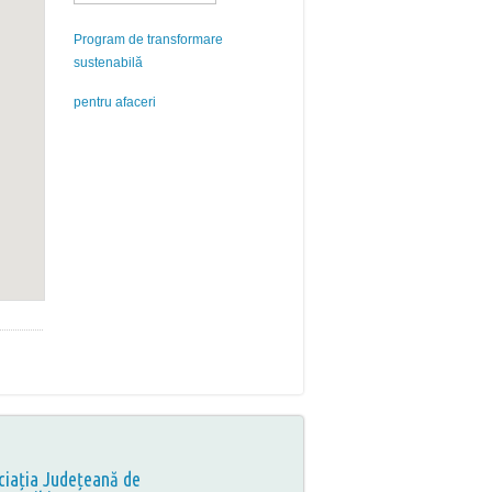
Program de transformare
sustenabilă
pentru afaceri
ciația Județeană de