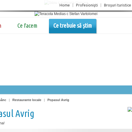
Home
|
Profesionişti
|
Broşuri turistice
m
Ce facem
Ce trebuie să știm
nânc
|
Restaurante locale
|
Popasul Avrig
sul Avrig
nal