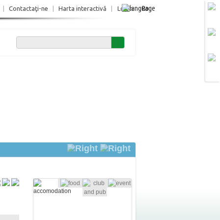
Ro
|
Contactaţi-ne
|
Harta interactivă
|
Login