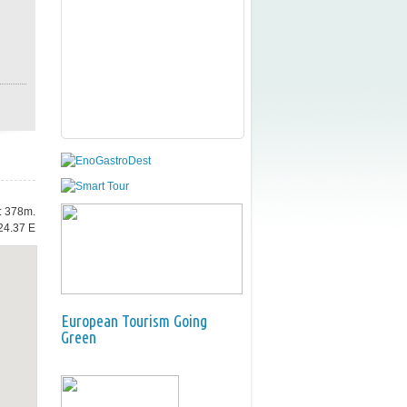
e: 378m.
24.37 E
European Tourism Going
Green