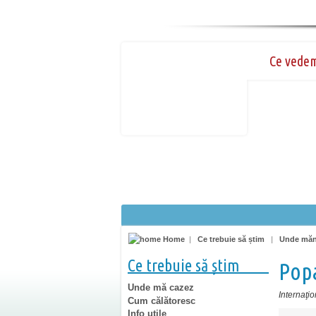
Ce vede
Home
|
Ce trebuie să știm
|
Unde mă
Ce trebuie să știm
Popa
Unde mă cazez
Internaţio
Cum călătoresc
Info utile