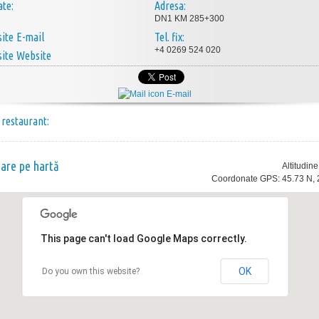
ate:
Adresa:
DN1 KM 285+300
E-mail
Tel. fix:
+4 0269 524 020
Website
E-mail
 restaurant:
nare pe hartă
Altitudin
Coordonate GPS: 45.73 N, 
This page can't load Google Maps correctly.
OK
Do you own this website?