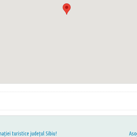
nației turistice județul Sibiu!
Aso