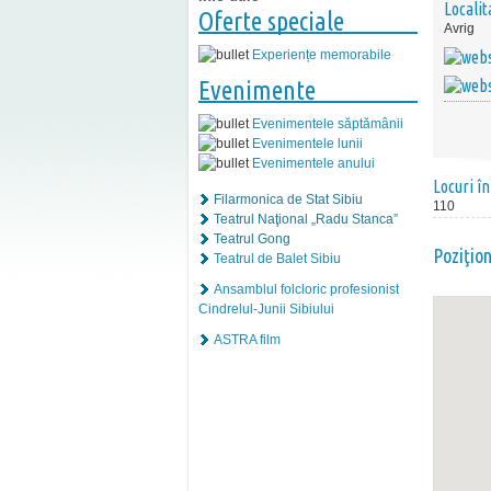
Localit
Oferte speciale
Avrig
Experiențe memorabile
Evenimente
Evenimentele săptămânii
Evenimentele lunii
Evenimentele anului
Locuri în
Filarmonica de Stat Sibiu
110
Teatrul Naţional „Radu Stanca”
Teatrul Gong
Poziţio
Teatrul de Balet Sibiu
Ansamblul folcloric profesionist
Cindrelul-Junii Sibiului
ASTRA film