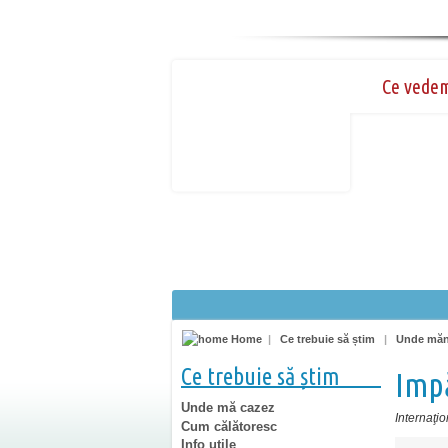
Ce vede
Home
|
Ce trebuie să știm
|
Unde mă
Ce trebuie să știm
Imp
Unde mă cazez
Internaţio
Cum călătoresc
Info utile