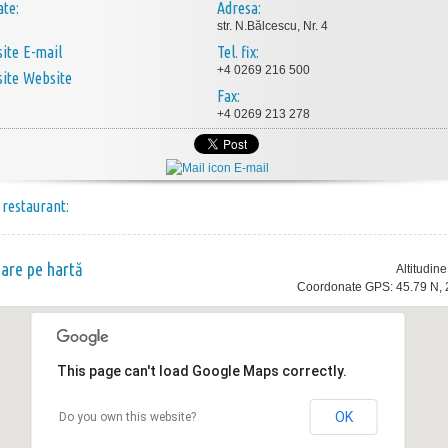
ate:
Adresa:
str. N.Bălcescu, Nr. 4
E-mail
Tel. fix:
+4 0269 216 500
Website
Fax:
+4 0269 213 278
E-mail
 restaurant:
nare pe hartă
Altitudin
Coordonate GPS: 45.79 N, 
This page can't load Google Maps correctly.
OK
Do you own this website?