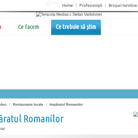
Home
|
Profesionişti
|
Broşuri turistice
m
Ce facem
Ce trebuie să știm
nânc
|
Restaurante locale
|
Impăratul Romanilor
ăratul Romanilor
nal