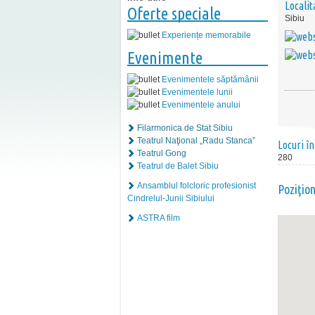
Localit
Oferte speciale
Sibiu
Experiențe memorabile
Evenimente
Evenimentele săptămânii
Evenimentele lunii
Evenimentele anului
Filarmonica de Stat Sibiu
Teatrul Naţional „Radu Stanca”
Locuri în
Teatrul Gong
280
Teatrul de Balet Sibiu
Ansamblul folcloric profesionist
Poziţio
Cindrelul-Junii Sibiului
ASTRA film