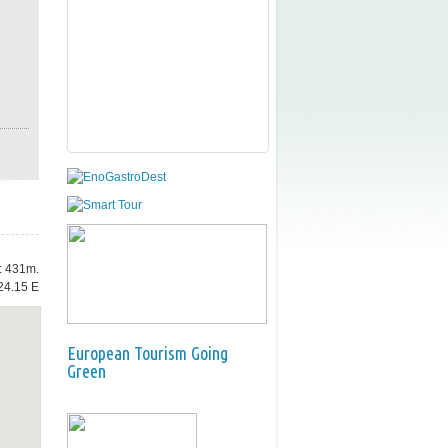
e: 431m.
24.15 E
European Tourism Going
Green