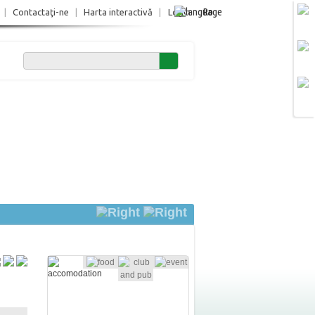
Ro
|
Contactaţi-ne
|
Harta interactivă
|
Login