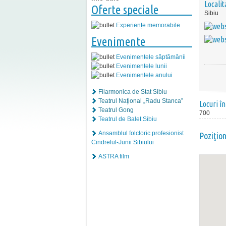
Localit
Oferte speciale
Sibiu
Experiențe memorabile
Evenimente
Evenimentele săptămânii
Evenimentele lunii
Evenimentele anului
Filarmonica de Stat Sibiu
Teatrul Naţional „Radu Stanca”
Locuri în
Teatrul Gong
700
Teatrul de Balet Sibiu
Ansamblul folcloric profesionist
Poziţio
Cindrelul-Junii Sibiului
ASTRA film