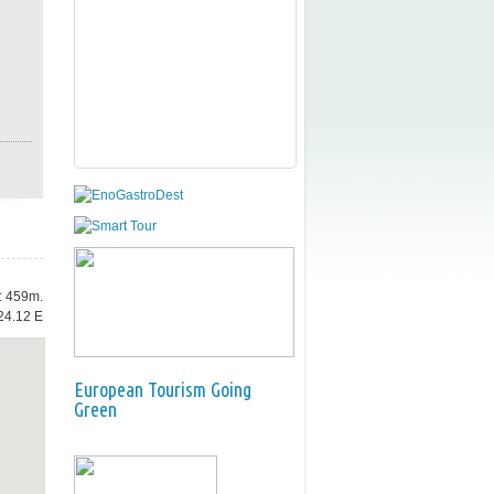
e: 459m.
24.12 E
European Tourism Going
Green