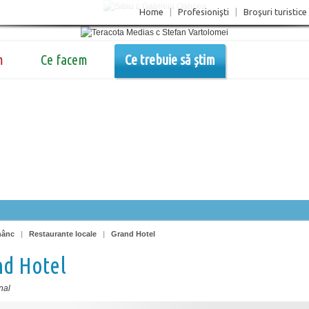
Home
|
Profesionişti
|
Broşuri turistice
m
Ce facem
Ce trebuie să știm
nânc
|
Restaurante locale
|
Grand Hotel
nd Hotel
nal