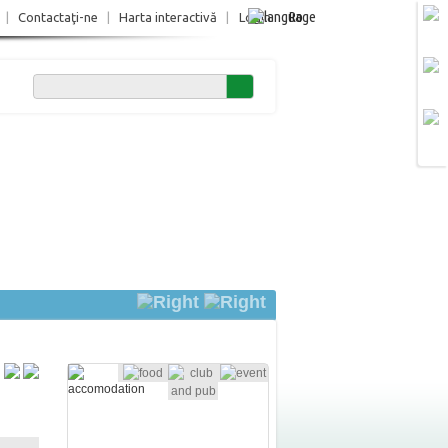
Ro
|
Contactaţi-ne
|
Harta interactivă
|
Login