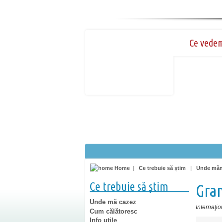
Ce vede
Home
|
Ce trebuie să știm
|
Unde mă
Ce trebuie să știm
Gra
Unde mă cazez
Internaţio
Cum călătoresc
Info utile