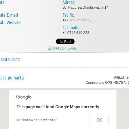
ate:
Adresa:
Str. Padurea Dumbrava, nr.14
E-mail
Tel. fix:
+4 0269 252 922 ,
Website
Tel. mobil:
+4 0743 619 223
E-mail
 restaurant:
nare pe hartă
Altitudin
Coordonate GPS: 45.75 N, 
This page can't load Google Maps correctly.
OK
Do you own this website?