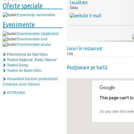
Localitate:
Oferte speciale
Sibiu
E-mail
Experiențe memorabile
Evenimente
Evenimentele săptămânii
Evenimentele lunii
Evenimentele anului
Locuri în restaurant:
130
Filarmonica de Stat Sibiu
Teatrul Naţional „Radu Stanca”
Teatrul Gong
Poziţionare pe hartă
Teatrul de Balet Sibiu
Ansamblul folcloric profesionist
Cindrelul-Junii Sibiului
ASTRA film
This page can't l
Do you own this web