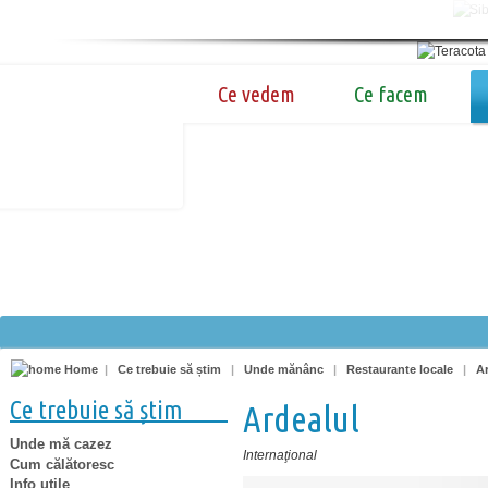
Ce vedem
Ce facem
Home
|
Ce trebuie să știm
|
Unde mănânc
|
Restaurante locale
|
Ar
Ce trebuie să știm
Ardealul
Unde mă cazez
Internaţional
Cum călătoresc
Info utile