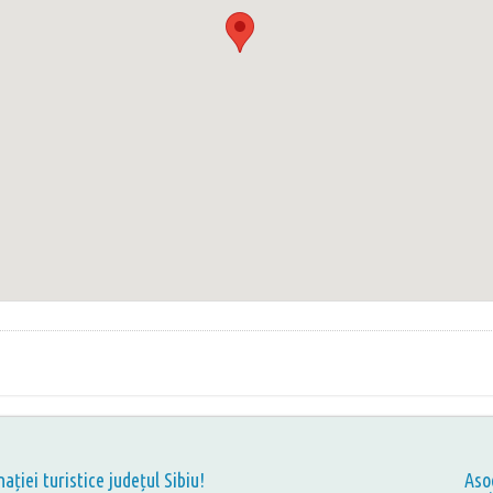
nației turistice județul Sibiu!
Aso