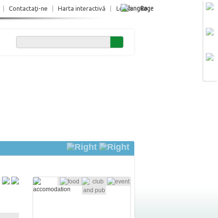
Ro
|
Contactaţi-ne
|
Harta interactivă
|
Login