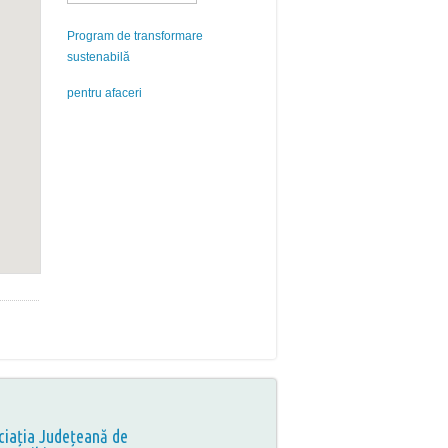
Program de transformare
sustenabilă
pentru afaceri
ciația Județeană de