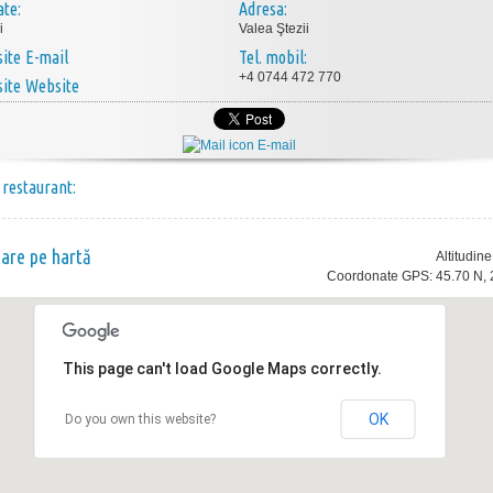
ate:
Adresa:
i
Valea Ştezii
E-mail
Tel. mobil:
+4 0744 472 770
Website
E-mail
 restaurant:
nare pe hartă
Altitudin
Coordonate GPS: 45.70 N, 
This page can't load Google Maps correctly.
OK
Do you own this website?