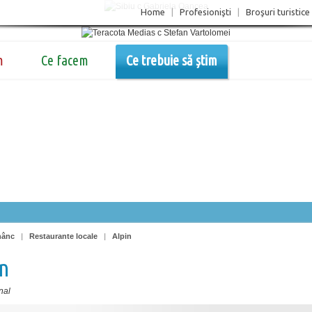
Home
|
Profesionişti
|
Broşuri turistice
m
Ce facem
Ce trebuie să știm
nânc
|
Restaurante locale
|
Alpin
n
nal