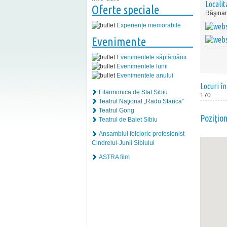
Localit
Oferte speciale
Răşinar
Experiențe memorabile
Evenimente
Evenimentele săptămânii
Evenimentele lunii
Evenimentele anului
Locuri în
Filarmonica de Stat Sibiu
170
Teatrul Naţional „Radu Stanca”
Teatrul Gong
Poziţio
Teatrul de Balet Sibiu
Ansamblul folcloric profesionist
Cindrelul-Junii Sibiului
ASTRA film