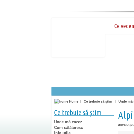
Ce vede
Home
|
Ce trebuie să știm
|
Unde mă
Ce trebuie să știm
Alpi
Unde mă cazez
Internaţio
Cum călătoresc
Info utile