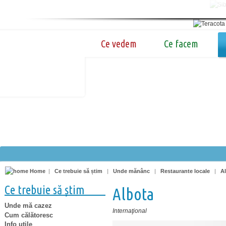
Ce vedem
Ce facem
Home
|
Ce trebuie să știm
|
Unde mănânc
|
Restaurante locale
|
A
Ce trebuie să știm
Albota
Unde mă cazez
Internaţional
Cum călătoresc
Info utile