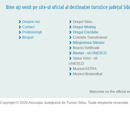
Bine aţi venit pe site-ul oficial al destinației turistice județul Sib
Despre noi
Oraşul Sibiu
Contact
Oraşul Mediaş
Profesionişti
Oraşul Cisnădie
Broşuri
Colinele Transilvaniei
Mărginimea Sibiului
Biserici fortificate
Biertan - sit UNESCO
Valea Viilor - sit
UNESCO
Muzeul ASTRA
Muzeul Brukenthal
Welcome on the official w
Copyright © 2026 Asociaţia Judeţeană de Turism Sibiu. Toate drepturile rezervate.