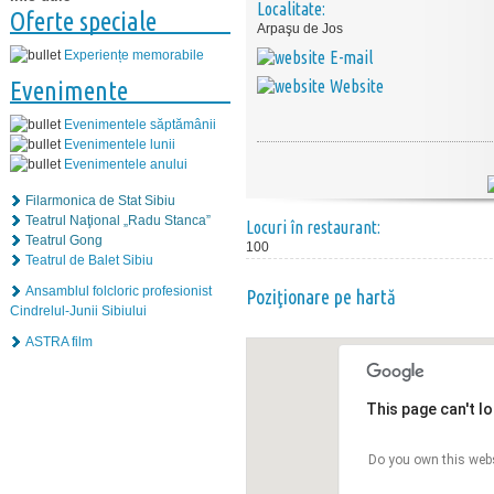
Localitate:
Oferte speciale
Arpaşu de Jos
E-mail
Experiențe memorabile
Website
Evenimente
Evenimentele săptămânii
Evenimentele lunii
Evenimentele anului
Filarmonica de Stat Sibiu
Teatrul Naţional „Radu Stanca”
Locuri în restaurant:
Teatrul Gong
100
Teatrul de Balet Sibiu
Ansamblul folcloric profesionist
Poziţionare pe hartă
Cindrelul-Junii Sibiului
ASTRA film
This page can't l
Do you own this web