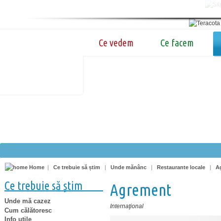
Ce vedem
Ce facem
Home
|
Ce trebuie să știm
|
Unde mănânc
|
Restaurante locale
|
A
Ce trebuie să știm
Agrement
Unde mă cazez
Internaţional
Cum călătoresc
Info utile