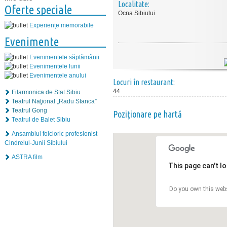
Localitate:
Oferte speciale
Ocna Sibiului
Experiențe memorabile
Evenimente
Evenimentele săptămânii
Evenimentele lunii
Evenimentele anului
Locuri în restaurant:
44
Filarmonica de Stat Sibiu
Teatrul Naţional „Radu Stanca”
Teatrul Gong
Poziţionare pe hartă
Teatrul de Balet Sibiu
Ansamblul folcloric profesionist
Cindrelul-Junii Sibiului
ASTRA film
This page can't l
Do you own this web