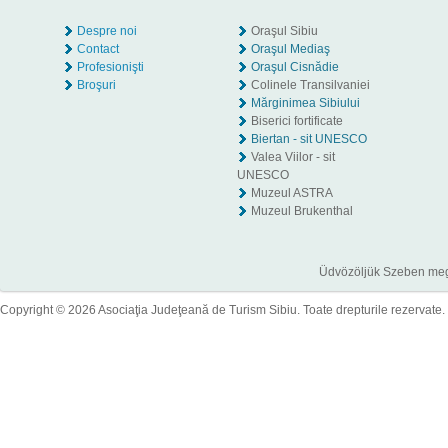
Despre noi
Oraşul Sibiu
Contact
Oraşul Mediaş
Profesionişti
Oraşul Cisnădie
Broşuri
Colinele Transilvaniei
Mărginimea Sibiului
Biserici fortificate
Biertan - sit UNESCO
Valea Viilor - sit
UNESCO
Muzeul ASTRA
Muzeul Brukenthal
Üdvözöljük Szeben megye
Copyright © 2026 Asociaţia Judeţeană de Turism Sibiu. Toate drepturile rezervate.