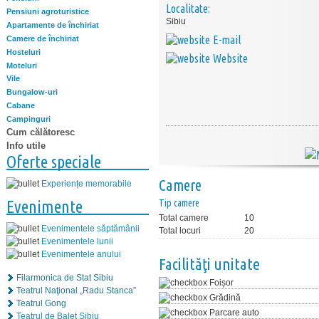
Localitate:
Pensiuni agroturistice
Sibiu
Apartamente de închiriat
E-mail
Camere de închiriat
Hosteluri
Website
Moteluri
Vile
Bungalow-uri
Cabane
Campinguri
Cum călătoresc
Info utile
Oferte speciale
Camere
Experiențe memorabile
Evenimente
Tip camere
Total camere
10
Evenimentele săptămânii
Total locuri
20
Evenimentele lunii
Evenimentele anului
Facilităţi unitate
Filarmonica de Stat Sibiu
Foișor
Teatrul Naţional „Radu Stanca”
Grădină
Teatrul Gong
Parcare auto
Teatrul de Balet Sibiu