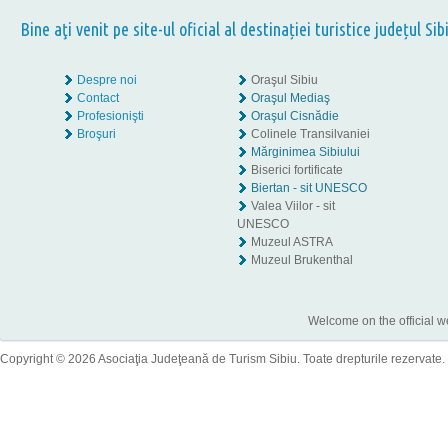
Bine aţi venit pe site-ul oficial al destinației turistice județul Sib
Despre noi
Oraşul Sibiu
Contact
Oraşul Mediaş
Profesionişti
Oraşul Cisnădie
Broşuri
Colinele Transilvaniei
Mărginimea Sibiului
Biserici fortificate
Biertan - sit UNESCO
Valea Viilor - sit
UNESCO
Muzeul ASTRA
Muzeul Brukenthal
Welcome on the official w
Copyright © 2026 Asociaţia Judeţeană de Turism Sibiu. Toate drepturile rezervate.