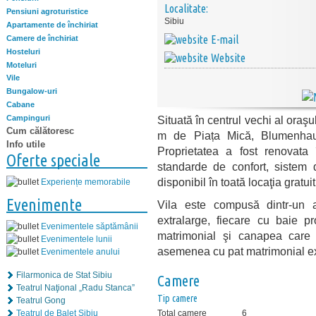
Localitate:
Pensiuni agroturistice
Sibiu
Apartamente de închiriat
E-mail
Camere de închiriat
Hosteluri
Website
Moteluri
Vile
Bungalow-uri
Cabane
Campinguri
Situată în centrul vechi al oraş
Cum călătoresc
m de Piața Mică, Blumenhaus
Info utile
Proprietatea a fost renovat
Oferte speciale
standarde de confort, sistem d
disponibil în toată locaţia gratuit
Experiențe memorabile
Evenimente
Vila este compusă dintr-un 
extralarge, fiecare cu baie p
Evenimentele săptămânii
matrimonial şi canapea care
Evenimentele lunii
asemenea cu pat matrimonial ex
Evenimentele anului
Filarmonica de Stat Sibiu
Camere
Teatrul Naţional „Radu Stanca”
Tip camere
Teatrul Gong
Teatrul de Balet Sibiu
Total camere
6