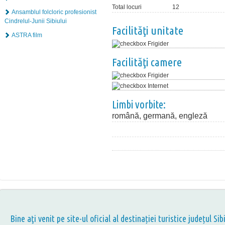
Total locuri
12
Ansamblul folcloric profesionist
Cindrelul-Junii Sibiului
Facilităţi unitate
ASTRA film
Frigider
Facilităţi camere
Frigider
Internet
Limbi vorbite:
română, germană, engleză
Bine aţi venit pe site-ul oficial al destinației turistice județul Sib