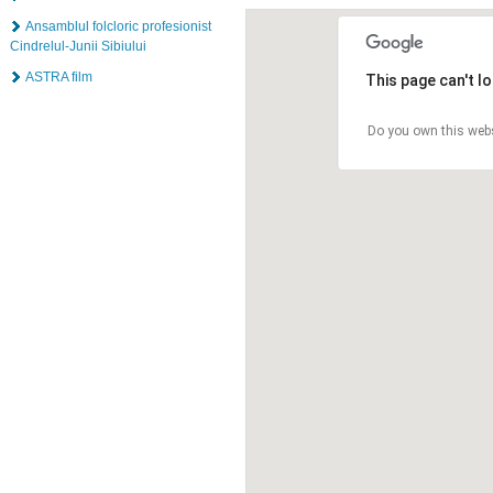
Ansamblul folcloric profesionist
Cindrelul-Junii Sibiului
ASTRA film
This page can't l
Do you own this web