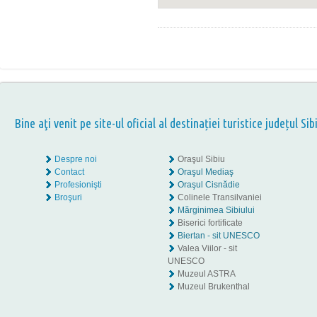
Bine aţi venit pe site-ul oficial al destinației turistice județul Sib
Despre noi
Oraşul Sibiu
Contact
Oraşul Mediaş
Profesionişti
Oraşul Cisnădie
Broşuri
Colinele Transilvaniei
Mărginimea Sibiului
Biserici fortificate
Biertan - sit UNESCO
Valea Viilor - sit
UNESCO
Muzeul ASTRA
Muzeul Brukenthal