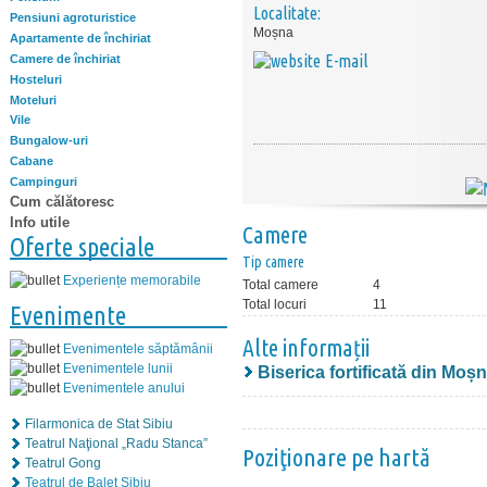
Localitate:
Pensiuni agroturistice
Moșna
Apartamente de închiriat
E-mail
Camere de închiriat
Hosteluri
Moteluri
Vile
Bungalow-uri
Cabane
Campinguri
Cum călătoresc
Info utile
Camere
Oferte speciale
Tip camere
Experiențe memorabile
Total camere
4
Total locuri
11
Evenimente
Alte informații
Evenimentele săptămânii
Evenimentele lunii
Biserica fortificată din Moș
Evenimentele anului
Filarmonica de Stat Sibiu
Teatrul Naţional „Radu Stanca”
Poziţionare pe hartă
Teatrul Gong
Teatrul de Balet Sibiu