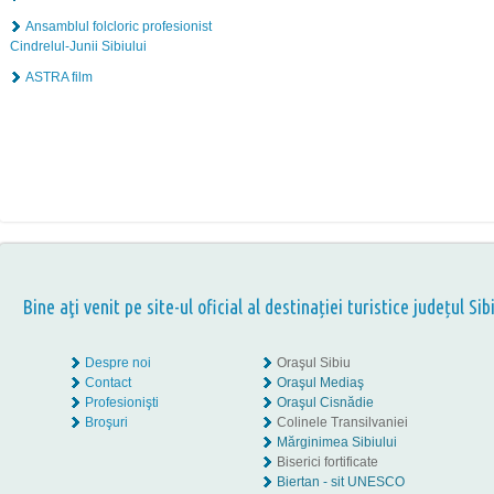
Ansamblul folcloric profesionist
Cindrelul-Junii Sibiului
ASTRA film
Bine aţi venit pe site-ul oficial al destinației turistice județul Sib
Despre noi
Oraşul Sibiu
Contact
Oraşul Mediaş
Profesionişti
Oraşul Cisnădie
Broşuri
Colinele Transilvaniei
Mărginimea Sibiului
Biserici fortificate
Biertan - sit UNESCO