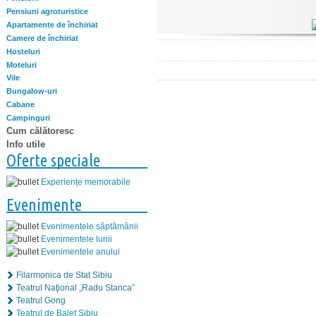
Pensiuni agroturistice
Apartamente de închiriat
Camere de închiriat
Hosteluri
Moteluri
Vile
Bungalow-uri
Cabane
Campinguri
Cum călătoresc
Info utile
Oferte speciale
Experiențe memorabile
Evenimente
Evenimentele săptămânii
Evenimentele lunii
Evenimentele anului
Filarmonica de Stat Sibiu
Teatrul Naţional „Radu Stanca”
Teatrul Gong
Teatrul de Balet Sibiu