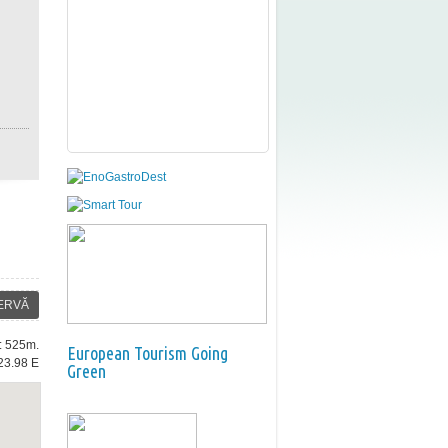
ERVĂ
e: 525m.
European Tourism Going
23.98 E
Green