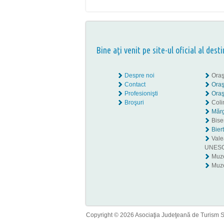
Bine aţi venit pe site-ul oficial al desti
Despre noi
Oraş
Contact
Oraş
Profesionişti
Oraş
Broşuri
Coli
Mărg
Biser
Bier
Valea
UNES
Muz
Muze
Copyright © 2026 Asociaţia Judeţeană de Turism Sib