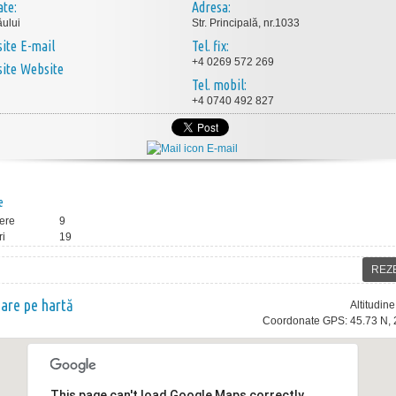
ate:
Adresa:
ului
Str. Principală, nr.1033
E-mail
Tel. fix:
+4 0269 572 269
Website
Tel. mobil:
+4 0740 492 827
E-mail
e
ere
9
ri
19
REZ
nare pe hartă
Altitudin
Coordonate GPS: 45.73 N, 
This page can't load Google Maps correctly.