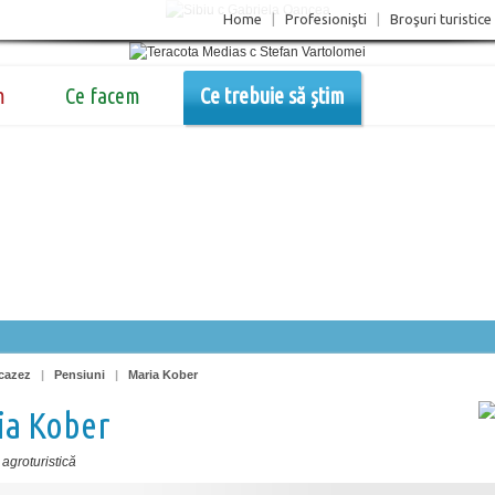
Home
|
Profesionişti
|
Broşuri turistice
m
Ce facem
Ce trebuie să știm
cazez
|
Pensiuni
|
Maria Kober
ia Kober
agroturistică