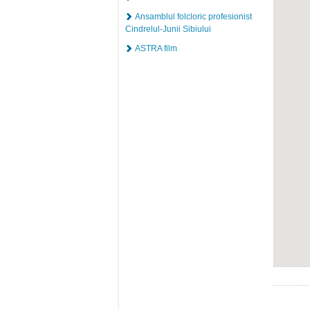
Ansamblul folcloric profesionist
Cindrelul-Junii Sibiului
ASTRA film