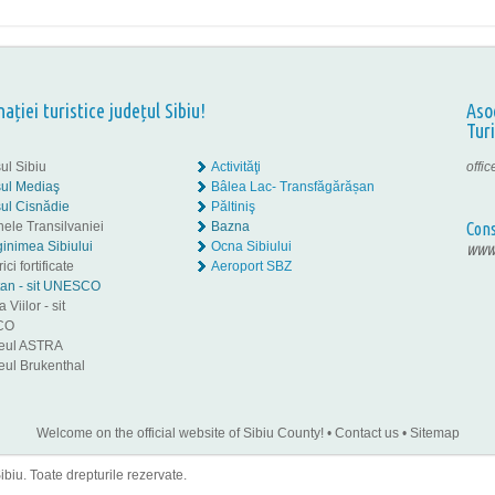
nației turistice județul Sibiu!
Aso
Tur
ul Sibiu
Activităţi
offi
ul Mediaş
Bâlea Lac- Transfăgărășan
ul Cisnădie
Păltiniş
nele Transilvaniei
Bazna
Cons
inimea Sibiului
Ocna Sibiului
www.
ici fortificate
Aeroport SBZ
tan - sit UNESCO
 Viilor - sit
CO
eul ASTRA
ul Brukenthal
Welcome on the official website of Sibiu County!
•
Contact us
•
Sitemap
iu. Toate drepturile rezervate.