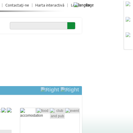
Ro
|
Contactaţi-ne
|
Harta interactivă
|
Login