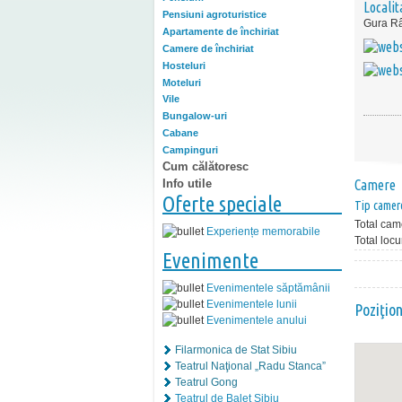
Localit
Pensiuni agroturistice
Gura Râ
Apartamente de închiriat
Camere de închiriat
Hosteluri
Moteluri
Vile
Bungalow-uri
Cabane
Campinguri
Cum călătoresc
Info utile
Camere
Oferte speciale
Tip camer
Total cam
Experiențe memorabile
Total locu
Evenimente
Evenimentele săptămânii
Evenimentele lunii
Poziţio
Evenimentele anului
Filarmonica de Stat Sibiu
Teatrul Naţional „Radu Stanca”
Teatrul Gong
Teatrul de Balet Sibiu