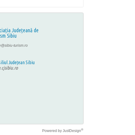
ciația Județeană de
ism Sibiu
ce@sibiu-turism.ro
iliul Județean Sibiu
cjsibiu.ro
®
Powered by
JustDesign