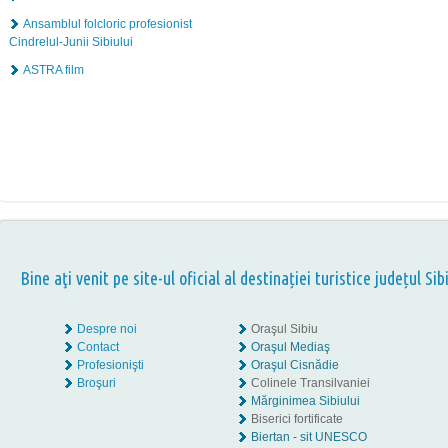
Ansamblul folcloric profesionist
Cindrelul-Junii Sibiului
ASTRA film
Bine aţi venit pe site-ul oficial al destinației turistice județul Sib
Despre noi
Oraşul Sibiu
Contact
Oraşul Mediaş
Profesionişti
Oraşul Cisnădie
Broşuri
Colinele Transilvaniei
Mărginimea Sibiului
Biserici fortificate
Biertan - sit UNESCO