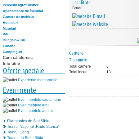
Localitate:
Pensiuni agroturistice
Bradu
Apartamente de închiriat
E-mail
Camere de închiriat
Hosteluri
Website
Moteluri
Vile
Bungalow-uri
Cabane
Campinguri
Camere
Cum călătoresc
Tip camere
Info utile
Total camere
6
Oferte speciale
Total locuri
13
Experiențe memorabile
Evenimente
Evenimentele săptămânii
Evenimentele lunii
Evenimentele anului
Filarmonica de Stat Sibiu
Teatrul Naţional „Radu Stanca”
Teatrul Gong
Teatrul de Balet Sibiu