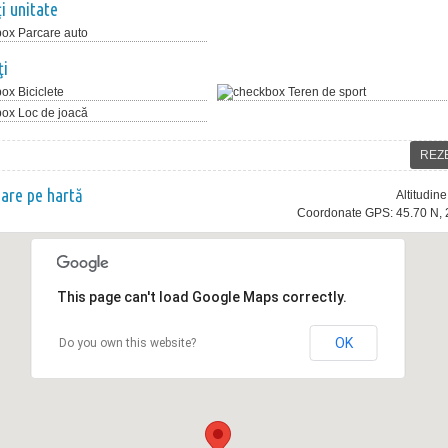
ţi unitate
Parcare auto
ţi
Biciclete
Teren de sport
Loc de joacă
REZ
nare pe hartă
Altitudin
Coordonate GPS: 45.70 N, 
This page can't load Google Maps correctly.
OK
Do you own this website?