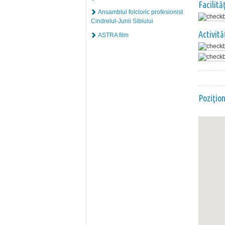
Facilită
Ansamblul folcloric profesionist
Cindrelul-Junii Sibiului
Activită
ASTRA film
Poziţio