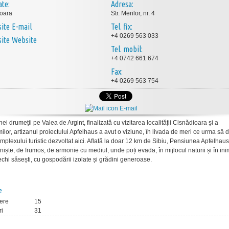
ate:
Adresa:
oara
Str. Merilor, nr. 4
E-mail
Tel. fix:
+4 0269 563 033
Website
Tel. mobil:
+4 0742 661 674
Fax:
+4 0269 563 754
E-mail
ei drumeții pe Valea de Argint, finalizată cu vizitarea localității Cisnădioara și a
ilor, artizanul proiectului Apfelhaus a avut o viziune, în livada de meri ce urma să 
mplexului turistic dezvoltat aici. Aflată la doar 12 km de Sibiu, Pensiunea Apfelhaus
niște, de frumos, de armonie cu mediul, unde poți evada, în mijlocul naturii și în in
echi săsești, cu gospodării izolate și grădini generoase.
e
ere
15
ri
31