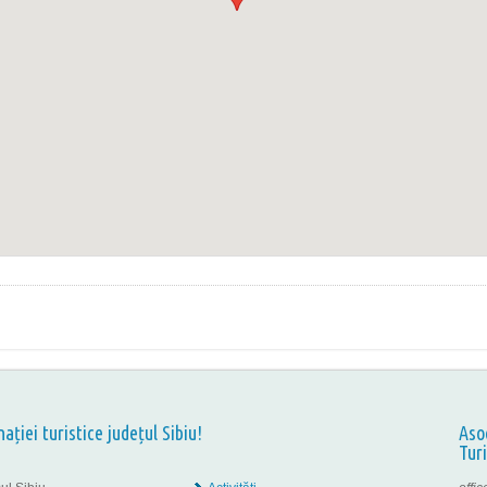
nației turistice județul Sibiu!
Aso
Tur