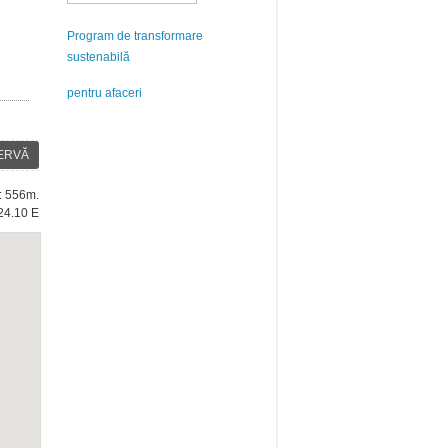
Program de transformare
sustenabilă
pentru afaceri
ERVĂ
e: 556m.
24.10 E