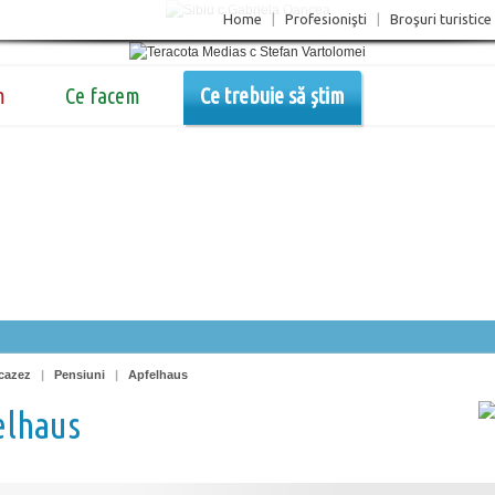
Home
|
Profesionişti
|
Broşuri turistice
m
Ce facem
Ce trebuie să știm
cazez
|
Pensiuni
|
Apfelhaus
elhaus