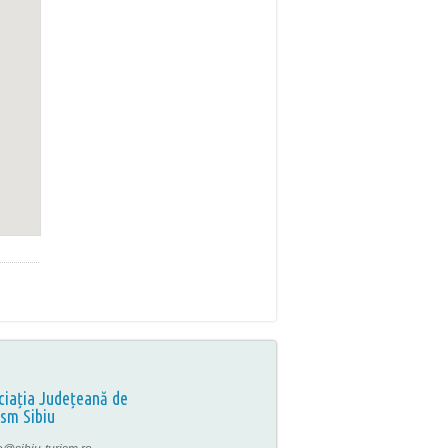
ciația Județeană de
ism Sibiu