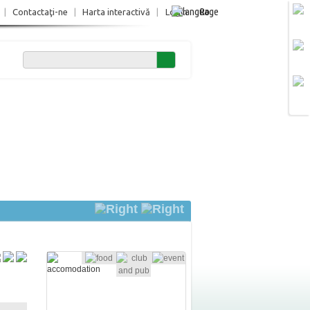
Ro
|
Contactaţi-ne
|
Harta interactivă
|
Login