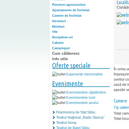
Localit
Pensiuni agroturistice
Cisnădi
Apartamente de închiriat
Camere de închiriat
Hosteluri
Moteluri
Vile
Bungalow-uri
Cabane
Campinguri
Cum călătoresc
Info utile
Oferte speciale
În urma un
Experiențe memorabile
împrejurim
centrul co
Evenimente
oază de li
așezări v
Evenimentele săptămânii
Evenimentele lunii
Camere
Evenimentele anului
Tip camer
Filarmonica de Stat Sibiu
Total cam
Teatrul Naţional „Radu Stanca”
Total locu
Teatrul Gong
Teatrul de Balet Sibiu