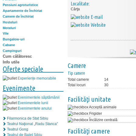
Localitate:
Pensiuni agroturistice
Cârţa
Apartamente de închiriat
E-mail
Camere de închiriat
Hosteluri
Website
Moteluri
Vile
Bungalow-uri
Cabane
Campinguri
Cum călătoresc
Info utile
Camere
Oferte speciale
Tip camere
Experiențe memorabile
Total camere
14
Total locuri
30
Evenimente
Evenimentele săptămânii
Facilităţi unitate
Evenimentele lunii
Acceptă animale
Evenimentele anului
Frigider
Filarmonica de Stat Sibiu
Încălzire centrală
Teatrul Naţional „Radu Stanca”
Teatrul Gong
Facilităţi camere
Teatrul de Balet Sibiu