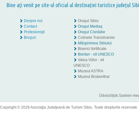
Bine aţi venit pe site-ul oficial al destinației turistice județul Sib
Despre noi
Oraşul Sibiu
Contact
Oraşul Mediaş
Profesionişti
Oraşul Cisnădie
Broşuri
Colinele Transilvaniei
Mărginimea Sibiului
Biserici fortificate
Biertan - sit UNESCO
Valea Viilor - sit
UNESCO
Muzeul ASTRA
Muzeul Brukenthal
Üdvözöljük Szeben megye
Copyright © 2026 Asociaţia Judeţeană de Turism Sibiu. Toate drepturile rezervate.