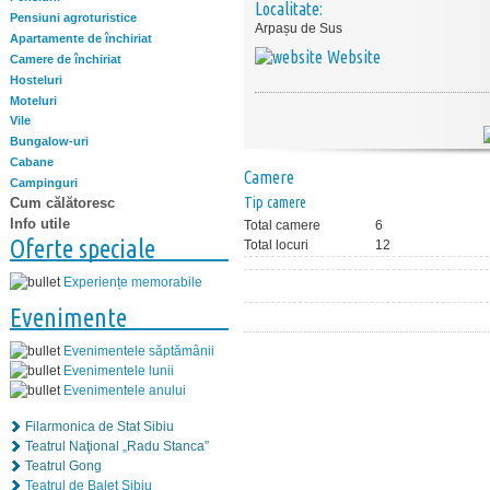
Localitate:
Pensiuni agroturistice
Arpașu de Sus
Apartamente de închiriat
Website
Camere de închiriat
Hosteluri
Moteluri
Vile
Bungalow-uri
Cabane
Camere
Campinguri
Tip camere
Cum călătoresc
Info utile
Total camere
6
Oferte speciale
Total locuri
12
Experiențe memorabile
Evenimente
Evenimentele săptămânii
Evenimentele lunii
Evenimentele anului
Filarmonica de Stat Sibiu
Teatrul Naţional „Radu Stanca”
Teatrul Gong
Teatrul de Balet Sibiu