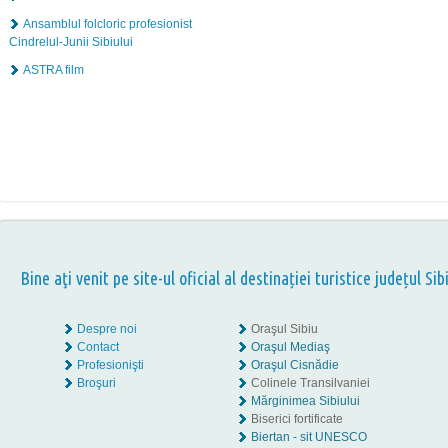
Ansamblul folcloric profesionist
Cindrelul-Junii Sibiului
ASTRA film
Bine aţi venit pe site-ul oficial al destinației turistice județul Sib
Despre noi
Oraşul Sibiu
Contact
Oraşul Mediaş
Profesionişti
Oraşul Cisnădie
Broşuri
Colinele Transilvaniei
Mărginimea Sibiului
Biserici fortificate
Biertan - sit UNESCO