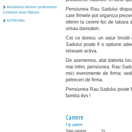
Ansamblul folcloric profesionist
Pensiunea Rau Sadului dispune
Cindrelul-Junii Sibiului
care firmele pot organiza prezenta
ASTRA film
oferim la cerere foc de tabara 
si/sau dansatori.
Cei ce doresc un sejur linistit
Sadului poate fi o optiune ade
relaxare activa.
De asemenea, atat datorita locali
mai intim, pensiunea Rau Sadulu
mici evenimente de firma: sedi
petreceri de firma.
Pensiunea Rau Sadului poate fi 
familia dvs !
Camere
Tip camere
Total camere
15