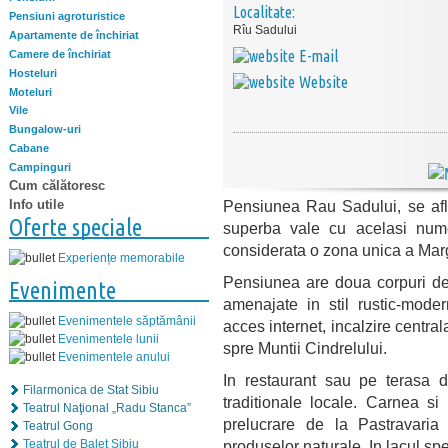
Localitate:
Pensiuni agroturistice
Rîu Sadului
Apartamente de închiriat
E-mail
Camere de închiriat
Hosteluri
Website
Moteluri
Vile
Bungalow-uri
Cabane
Campinguri
Cum călătoresc
Info utile
Pensiunea Rau Sadului, se afla
Oferte speciale
superba vale cu acelasi nume,
considerata o zona unica a Marg
Experiențe memorabile
Pensiunea are doua corpuri de
Evenimente
amenajate in stil rustic-moder
Evenimentele săptămânii
acces internet, incalzire centra
Evenimentele lunii
spre Muntii Cindrelului.
Evenimentele anului
In restaurant sau pe terasa d
Filarmonica de Stat Sibiu
traditionale locale. Carnea si
Teatrul Naţional „Radu Stanca”
prelucrare de la Pastravaria 
Teatrul Gong
Teatrul de Balet Sibiu
produselor naturale. In lacul sp