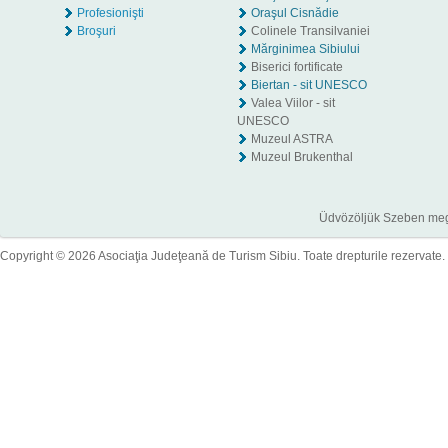
Profesionişti
Oraşul Cisnădie
Broşuri
Colinele Transilvaniei
Mărginimea Sibiului
Biserici fortificate
Biertan - sit UNESCO
Valea Viilor - sit
UNESCO
Muzeul ASTRA
Muzeul Brukenthal
Üdvözöljük Szeben megye
Copyright © 2026 Asociaţia Judeţeană de Turism Sibiu. Toate drepturile rezervate.