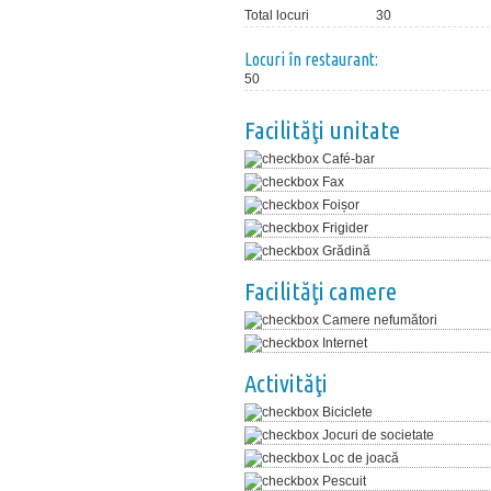
Total locuri
30
Locuri în restaurant:
50
Facilităţi unitate
Café-bar
Fax
Foișor
Frigider
Grădină
Facilităţi camere
Camere nefumători
Internet
Activităţi
Biciclete
Jocuri de societate
Loc de joacă
Pescuit