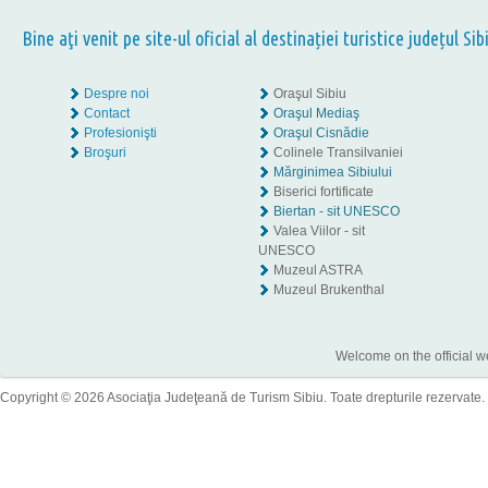
Bine aţi venit pe site-ul oficial al destinației turistice județul Sib
Despre noi
Oraşul Sibiu
Contact
Oraşul Mediaş
Profesionişti
Oraşul Cisnădie
Broşuri
Colinele Transilvaniei
Mărginimea Sibiului
Biserici fortificate
Biertan - sit UNESCO
Valea Viilor - sit
UNESCO
Muzeul ASTRA
Muzeul Brukenthal
Welcome on the official w
Copyright © 2026 Asociaţia Judeţeană de Turism Sibiu. Toate drepturile rezervate.