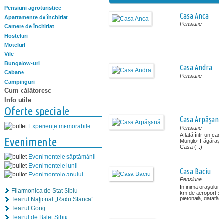
Pensiuni agroturistice
Casa Anca
Apartamente de închiriat
Pensiune
Camere de închiriat
Hosteluri
Moteluri
Vile
Bungalow-uri
Casa Andra
Cabane
Pensiune
Campinguri
Cum călătoresc
Info utile
Oferte speciale
Casa Arpăşan
Experiențe memorabile
Pensiune
Aflată într-un ca
Evenimente
Munților Făgăraş
Casa (...)
Evenimentele săptămânii
Evenimentele lunii
Casa Baciu
Evenimentele anului
Pensiune
In inima orașului
Filarmonica de Stat Sibiu
km de aeroport 
pietonală, datată 
Teatrul Naţional „Radu Stanca”
Teatrul Gong
Teatrul de Balet Sibiu