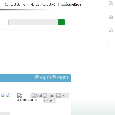
Ro
|
Contactaţi-ne
|
Harta interactivă
|
Login