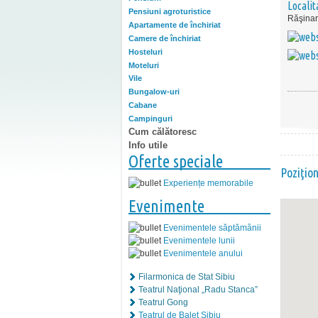
Localit
Pensiuni agroturistice
Răşinar
Apartamente de închiriat
Camere de închiriat
Hosteluri
Moteluri
Vile
Bungalow-uri
Cabane
Campinguri
Cum călătoresc
Info utile
Oferte speciale
Poziţio
Experiențe memorabile
Evenimente
Evenimentele săptămânii
Evenimentele lunii
Evenimentele anului
Filarmonica de Stat Sibiu
Teatrul Naţional „Radu Stanca”
Teatrul Gong
Teatrul de Balet Sibiu