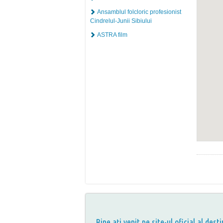
Ansamblul folcloric profesionist
Cindrelul-Junii Sibiului
ASTRA film
Bine aţi venit pe site-ul oficial al desti