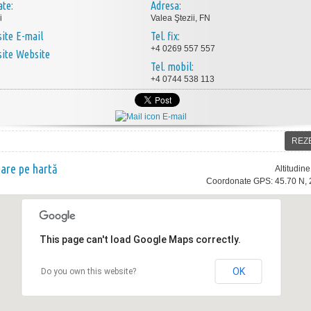
ate:
Adresa:
i
Valea Ştezii, FN
E-mail
Tel. fix:
+4 0269 557 557
Website
Tel. mobil:
+4 0744 538 113
E-mail
REZ
nare pe hartă
Altitudin
Coordonate GPS: 45.70 N, 
This page can't load Google Maps correctly.
OK
Do you own this website?