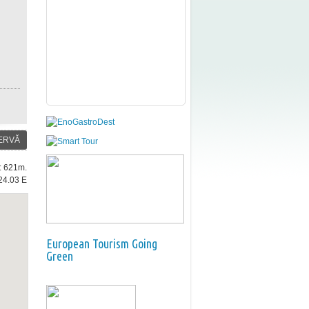
ERVĂ
e: 621m.
24.03 E
European Tourism Going
Green