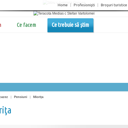
Home
|
Profesionişti
|
Broşuri turistice
m
Ce facem
Ce trebuie să știm
cazez
|
Pensiuni
|
Mioriţa
riţa