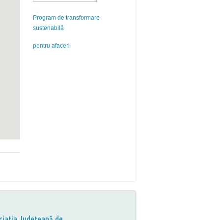
Program de transformare
sustenabilă
pentru afaceri
ciația Județeană de