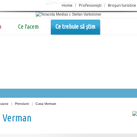
Home
|
Profesionişti
|
Broşuri turistice
m
Ce facem
Ce trebuie să știm
cazez
|
Pensiuni
|
Casa Verman
a Verman