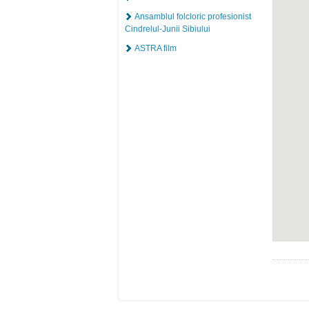
Ansamblul folcloric profesionist
Cindrelul-Junii Sibiului
ASTRA film