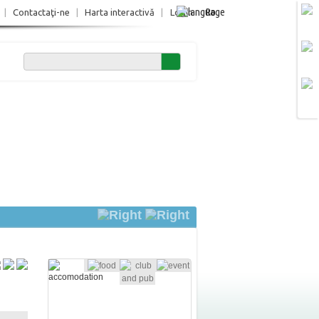
Ro
|
Contactaţi-ne
|
Harta interactivă
|
Login