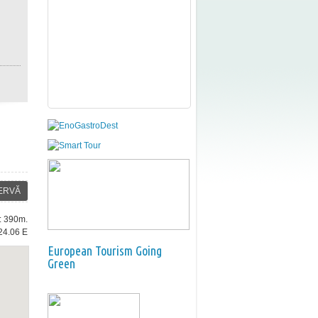
ERVĂ
e: 390m.
24.06 E
European Tourism Going
Green