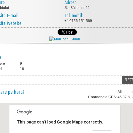
ate:
Adresa:
biului
Str. Băilor, nr 22
E-mail
Tel. mobil:
+4 0756 151 569
Website
E-mail
e
ere
9
ri
18
REZ
nare pe hartă
Altitudin
Coordonate GPS: 45.87 N, 
This page can't load Google Maps correctly.