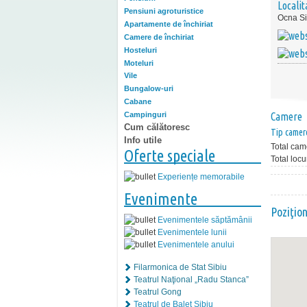
Localit
Pensiuni agroturistice
Ocna Si
Apartamente de închiriat
Camere de închiriat
Hosteluri
Moteluri
Vile
Bungalow-uri
Cabane
Campinguri
Camere
Cum călătoresc
Tip camer
Info utile
Total cam
Oferte speciale
Total locu
Experiențe memorabile
Evenimente
Poziţio
Evenimentele săptămânii
Evenimentele lunii
Evenimentele anului
Filarmonica de Stat Sibiu
Teatrul Naţional „Radu Stanca”
Teatrul Gong
Teatrul de Balet Sibiu