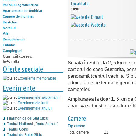
Localitate:
Pensiuni agroturistice
Sibiu
Apartamente de închiriat
E-mail
Camere de închiriat
Hosteluri
Website
Moteluri
Vile
Bungalow-uri
Cabane
Campinguri
Cum călătoresc
Info utile
Situată în Sibiu, la 2, 5 km de c
Oferte speciale
cartierul de case Gușterița, pe
panoramă (centrul vechi al Sibiu
Experiențe memorabile
admirată de pe terasele generoa
Evenimente
camerelor.
Evenimentele săptămânii
Amplasarea la doar 1, 5 km de C
Evenimentele lunii
atractivă și turiștilor care tranzi
Evenimentele anului
Camere
Filarmonica de Stat Sibiu
Teatrul Naţional „Radu Stanca”
Tip camere
Teatrul Gong
Total camere
12
Teatrul de Balet Sibiu