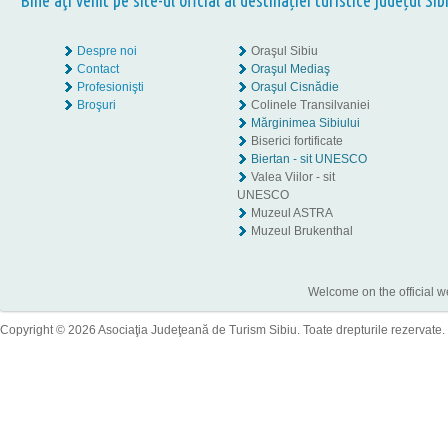
Bine aţi venit pe site-ul oficial al destinației turistice județul Sib
Despre noi
Oraşul Sibiu
Contact
Oraşul Mediaş
Profesionişti
Oraşul Cisnădie
Broşuri
Colinele Transilvaniei
Mărginimea Sibiului
Biserici fortificate
Biertan - sit UNESCO
Valea Viilor - sit
UNESCO
Muzeul ASTRA
Muzeul Brukenthal
Welcome on the official w
Copyright © 2026 Asociaţia Judeţeană de Turism Sibiu. Toate drepturile rezervate.