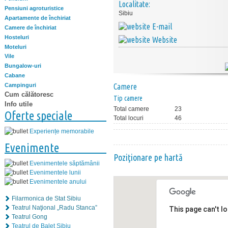
Localitate:
Pensiuni agroturistice
Sibiu
Apartamente de închiriat
E-mail
Camere de închiriat
Hosteluri
Website
Moteluri
Vile
Bungalow-uri
Cabane
Campinguri
Camere
Cum călătoresc
Tip camere
Info utile
Total camere
23
Oferte speciale
Total locuri
46
Experiențe memorabile
Evenimente
Poziţionare pe hartă
Evenimentele săptămânii
Evenimentele lunii
Evenimentele anului
Filarmonica de Stat Sibiu
Teatrul Naţional „Radu Stanca”
This page can't l
Teatrul Gong
Teatrul de Balet Sibiu