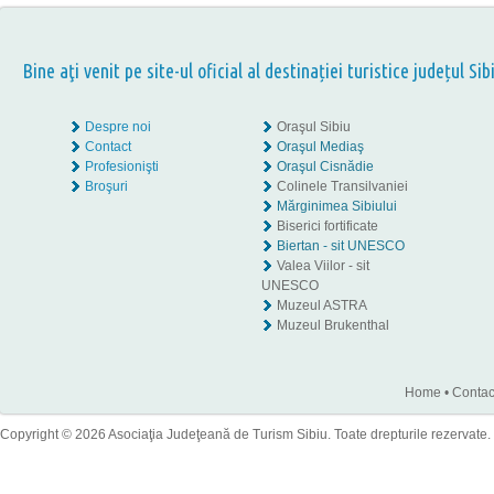
Bine aţi venit pe site-ul oficial al destinației turistice județul Sib
Despre noi
Oraşul Sibiu
Contact
Oraşul Mediaş
Profesionişti
Oraşul Cisnădie
Broşuri
Colinele Transilvaniei
Mărginimea Sibiului
Biserici fortificate
Biertan - sit UNESCO
Valea Viilor - sit
UNESCO
Muzeul ASTRA
Muzeul Brukenthal
Home
•
Contac
Copyright © 2026 Asociaţia Judeţeană de Turism Sibiu. Toate drepturile rezervate.