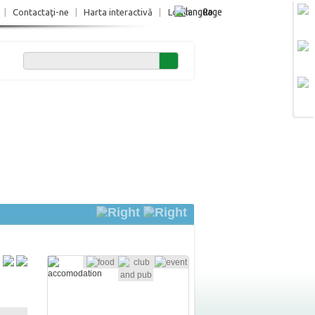
Ro
|
Contactaţi-ne
|
Harta interactivă
|
Login