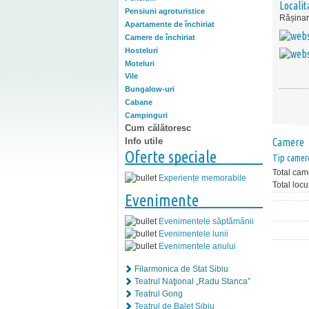
Localit
Pensiuni agroturistice
Rășinar
Apartamente de închiriat
Camere de închiriat
Hosteluri
Moteluri
Vile
Bungalow-uri
Cabane
Campinguri
Cum călătoresc
Info utile
Camere
Oferte speciale
Tip camer
Total cam
Experiențe memorabile
Total locu
Evenimente
Evenimentele săptămânii
Evenimentele lunii
Evenimentele anului
Filarmonica de Stat Sibiu
Teatrul Naţional „Radu Stanca”
Teatrul Gong
Teatrul de Balet Sibiu