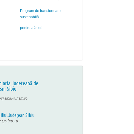
Program de transformare
sustenabilă
pentru afaceri
ciația Județeană de
ism Sibiu
ce@sibiu-turism.ro
iliul Județean Sibiu
cjsibiu.ro