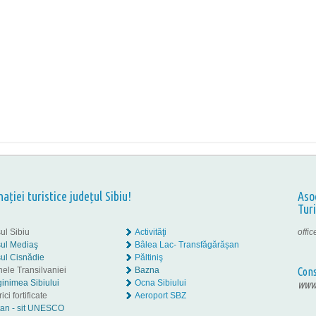
nației turistice județul Sibiu!
Aso
Tur
ul Sibiu
Activităţi
offi
ul Mediaş
Bâlea Lac- Transfăgărășan
ul Cisnădie
Păltiniş
nele Transilvaniei
Bazna
Cons
inimea Sibiului
Ocna Sibiului
www.
ici fortificate
Aeroport SBZ
tan - sit UNESCO