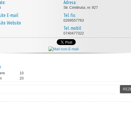
ate:
Adresa:
i
Str. Cimitirului, nr. 927
E-mail
Tel. fix:
0269557763
Website
Tel. mobil:
0740477322
E-mail
e
ere
10
ri
20
REZ