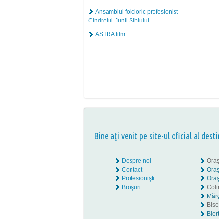
Ansamblul folcloric profesionist
Cindrelul-Junii Sibiului
ASTRA film
Bine aţi venit pe site-ul oficial al desti
Despre noi
Oraş
Contact
Oraş
Profesionişti
Oraş
Broşuri
Coli
Mărg
Biser
Bier