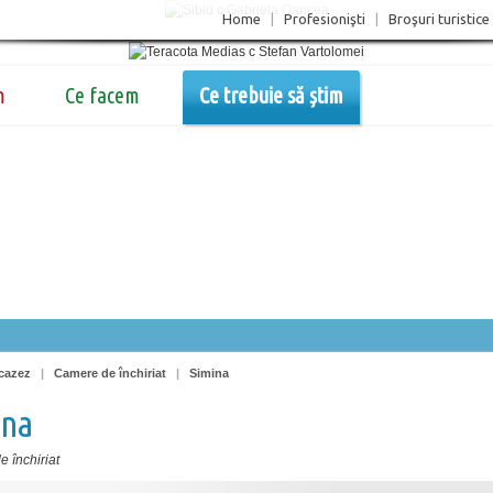
Home
|
Profesionişti
|
Broşuri turistice
m
Ce facem
Ce trebuie să știm
cazez
|
Camere de închiriat
|
Simina
ina
 închiriat