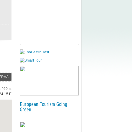
ERVĂ
e: 460m.
24.15 E
European Tourism Going
Green