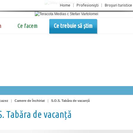
Home
|
Profesionişti
|
Broşuri turistice
m
Ce facem
Ce trebuie să știm
cazez
|
Camere de închiriat
|
S.O.S. Tabăra de vacanță
S. Tabăra de vacanță