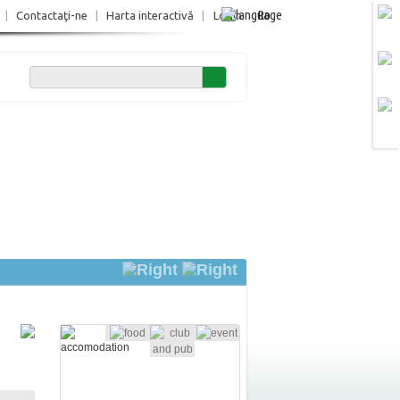
Ro
|
Contactaţi-ne
|
Harta interactivă
|
Login