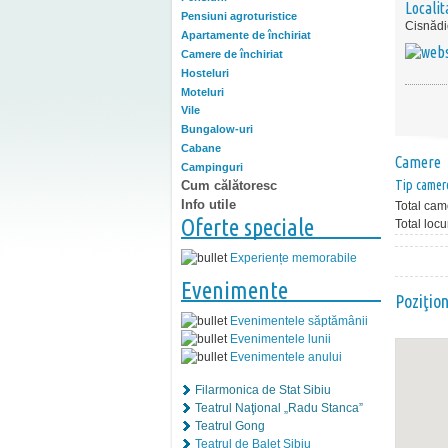
Localit
Pensiuni agroturistice
Cisnădi
Apartamente de închiriat
Camere de închiriat
Hosteluri
Moteluri
Vile
Bungalow-uri
Cabane
Camere
Campinguri
Tip camer
Cum călătoresc
Info utile
Total cam
Oferte speciale
Total locu
Experiențe memorabile
Evenimente
Poziţio
Evenimentele săptămânii
Evenimentele lunii
Evenimentele anului
Filarmonica de Stat Sibiu
Teatrul Naţional „Radu Stanca”
Teatrul Gong
Teatrul de Balet Sibiu