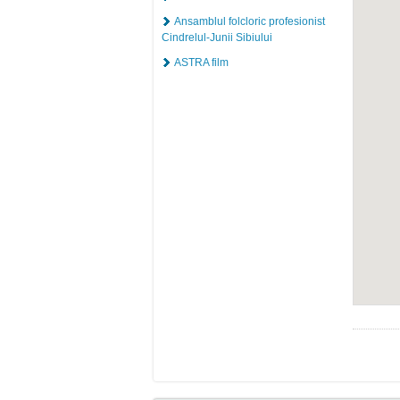
Ansamblul folcloric profesionist
Cindrelul-Junii Sibiului
ASTRA film