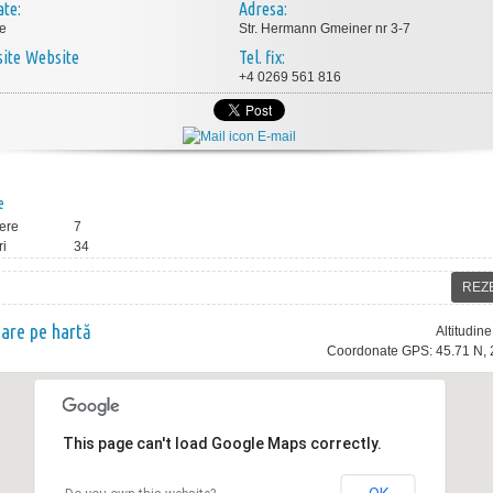
ate:
Adresa:
e
Str. Hermann Gmeiner nr 3-7
Website
Tel. fix:
+4 0269 561 816
E-mail
e
ere
7
ri
34
REZ
nare pe hartă
Altitudin
Coordonate GPS: 45.71 N, 
This page can't load Google Maps correctly.