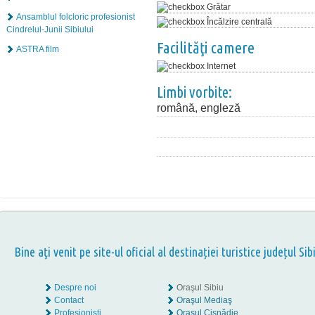
Grătar
Ansamblul folcloric profesionist
Încălzire centrală
Cindrelul-Junii Sibiului
Facilităţi camere
ASTRA film
Internet
Limbi vorbite:
română, engleză
Bine aţi venit pe site-ul oficial al destinației turistice județul Sib
Despre noi
Oraşul Sibiu
Contact
Oraşul Mediaş
Profesionişti
Oraşul Cisnădie