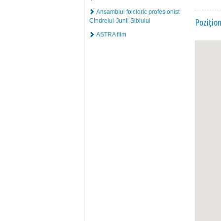
Ansamblul folcloric profesionist
Cindrelul-Junii Sibiului
Poziţio
ASTRA film