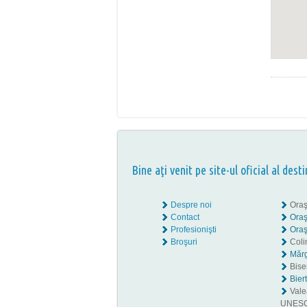
Bine aţi venit pe site-ul oficial al desti
Despre noi
Oraş
Contact
Oraş
Profesionişti
Oraş
Broşuri
Coli
Mărg
Biser
Bier
Valea
UNES