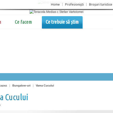
Home
|
Profesionişti
|
Broşuri turistice
m
Ce facem
Ce trebuie să știm
cazez
|
Bungalow-uri
|
Vama Cucului
a Cucului
w