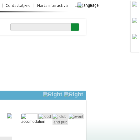
Ro
|
Contactaţi-ne
|
Harta interactivă
|
Login