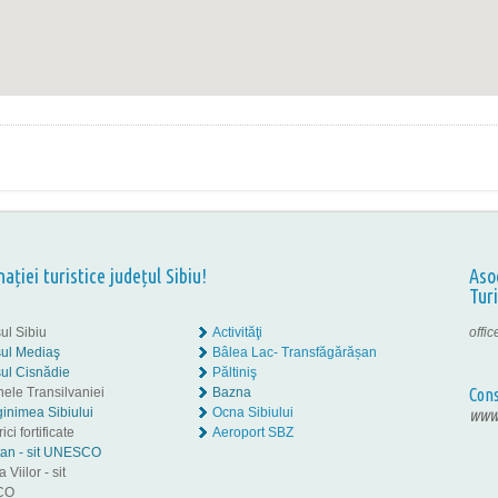
nației turistice județul Sibiu!
Aso
Tur
ul Sibiu
Activităţi
offi
ul Mediaş
Bâlea Lac- Transfăgărășan
ul Cisnădie
Păltiniş
nele Transilvaniei
Bazna
Cons
inimea Sibiului
Ocna Sibiului
www.
ici fortificate
Aeroport SBZ
tan - sit UNESCO
 Viilor - sit
CO