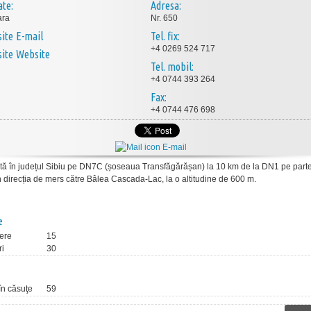
ate:
Adresa:
ara
Nr. 650
E-mail
Tel. fix:
+4 0269 524 717
Website
Tel. mobil:
+4 0744 393 264
Fax:
+4 0744 476 698
E-mail
ată în județul Sibiu pe DN7C (șoseaua Transfăgărășan) la 10 km de la DN1 pe part
n direcția de mers către Bâlea Cascada-Lac, la o altitudine de 600 m.
e
ere
15
ri
30
 în căsuţe
59