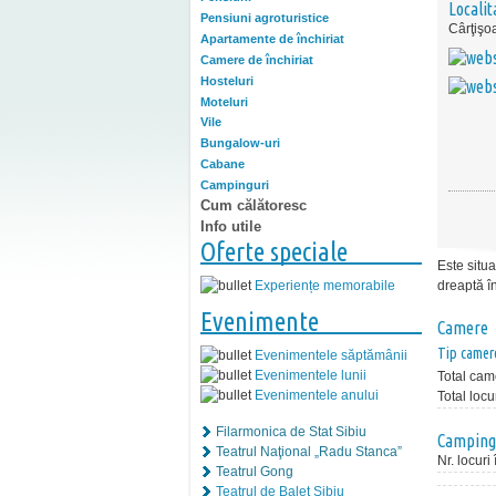
Localit
Pensiuni agroturistice
Cârţişo
Apartamente de închiriat
Camere de închiriat
Hosteluri
Moteluri
Vile
Bungalow-uri
Cabane
Campinguri
Cum călătoresc
Info utile
Oferte speciale
Este situ
Experiențe memorabile
dreaptă î
Evenimente
Camere
Tip camer
Evenimentele săptămânii
Evenimentele lunii
Total cam
Evenimentele anului
Total locu
Filarmonica de Stat Sibiu
Camping
Teatrul Naţional „Radu Stanca”
Nr. locuri
Teatrul Gong
Teatrul de Balet Sibiu