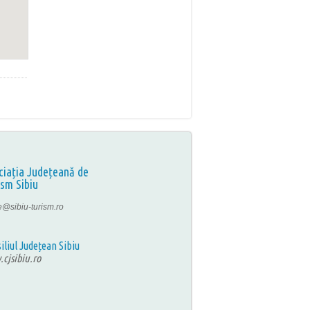
ciația Județeană de
ism Sibiu
ce@sibiu-turism.ro
iliul Județean Sibiu
cjsibiu.ro