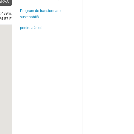
ERVĂ
Program de transformare
e: 489m.
sustenabilă
24.57 E
pentru afaceri