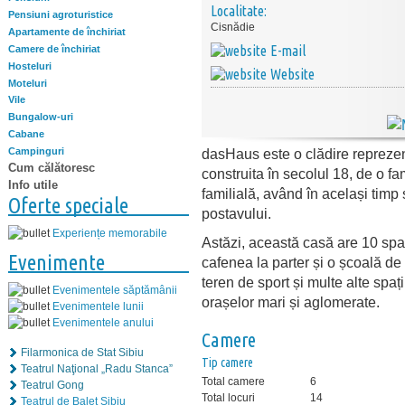
Localitate:
Pensiuni agroturistice
Cisnădie
Apartamente de închiriat
E-mail
Camere de închiriat
Hosteluri
Website
Moteluri
Vile
Bungalow-uri
Cabane
Campinguri
dasHaus este o clădire reprezen
Cum călătoresc
construita în secolul 18, de o fa
Info utile
familială, având în același timp 
Oferte speciale
postavului.
Experiențe memorabile
Astăzi, această casă are 10 spaț
Evenimente
cafenea la parter și o școală de 
teren de sport și multe alte spaț
Evenimentele săptămânii
orașelor mari și aglomerate.
Evenimentele lunii
Evenimentele anului
Camere
Filarmonica de Stat Sibiu
Tip camere
Teatrul Naţional „Radu Stanca”
Total camere
6
Teatrul Gong
Total locuri
14
Teatrul de Balet Sibiu