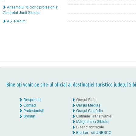
Ansamblul folcloric profesionist
Cindrelul-Junii Sibiului
ASTRA film
Bine aţi venit pe site-ul oficial al destinației turistice județul Sib
Despre noi
Oraşul Sibiu
Contact
Oraşul Mediaş
Profesionişti
Oraşul Cisnădie
Broşuri
Colinele Transilvaniei
Mărginimea Sibiului
Biserici fortificate
Biertan - sit UNESCO