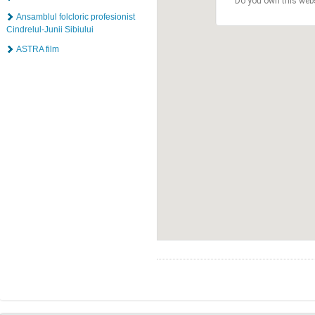
Do you own this web
Ansamblul folcloric profesionist
Cindrelul-Junii Sibiului
ASTRA film