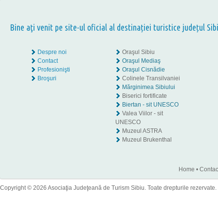
Bine aţi venit pe site-ul oficial al destinației turistice județul Sib
Despre noi
Oraşul Sibiu
Contact
Oraşul Mediaş
Profesionişti
Oraşul Cisnădie
Broşuri
Colinele Transilvaniei
Mărginimea Sibiului
Biserici fortificate
Biertan - sit UNESCO
Valea Viilor - sit
UNESCO
Muzeul ASTRA
Muzeul Brukenthal
Home
•
Contac
Copyright © 2026 Asociaţia Judeţeană de Turism Sibiu. Toate drepturile rezervate.