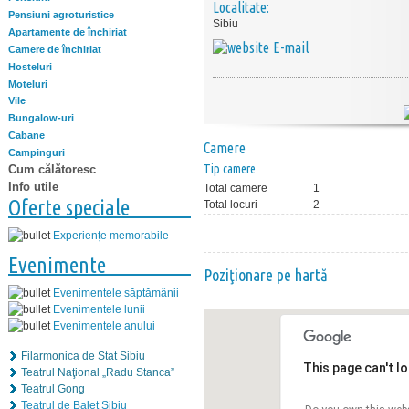
Localitate:
Pensiuni agroturistice
Sibiu
Apartamente de închiriat
E-mail
Camere de închiriat
Hosteluri
Moteluri
Vile
Bungalow-uri
Cabane
Camere
Campinguri
Tip camere
Cum călătoresc
Info utile
Total camere
1
Oferte speciale
Total locuri
2
Experiențe memorabile
Evenimente
Poziţionare pe hartă
Evenimentele săptămânii
Evenimentele lunii
Evenimentele anului
Filarmonica de Stat Sibiu
This page can't l
Teatrul Naţional „Radu Stanca”
Teatrul Gong
Teatrul de Balet Sibiu