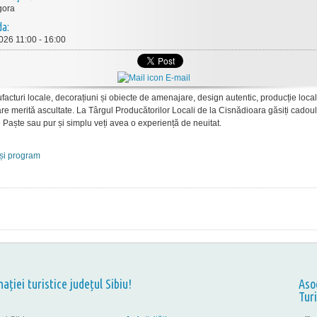
gora
da:
026 11:00 - 16:00
E-mail
facturi locale, decorațiuni și obiecte de amenajare, design autentic, producție local
are merită ascultate. La Târgul Producătorilor Locali de la Cisnădioara găsiți cadoul
e Paște sau pur și simplu veți avea o experiență de neuitat.
 și program
nației turistice județul Sibiu!
Aso
Tur