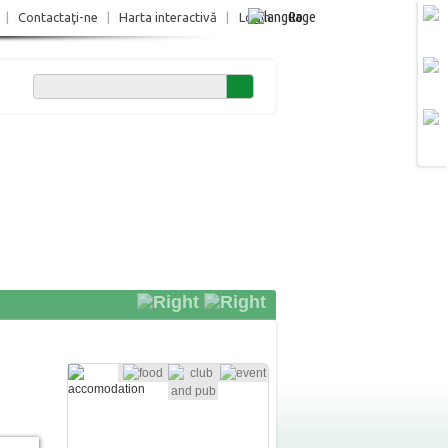
Ro
|
Contactaţi-ne
|
Harta interactivă
|
Login