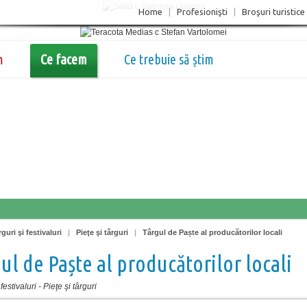
Home
|
Profesionişti
|
Broşuri turistice
m
Ce facem
Ce trebuie să știm
guri şi festivaluri
|
Pieţe şi târguri
|
Târgul de Paște al producătorilor locali
ul de Paște al producătorilor locali
festivaluri
-
Pieţe şi târguri