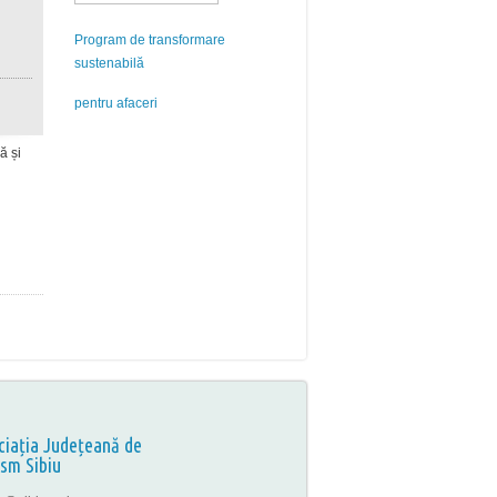
Program de transformare
sustenabilă
pentru afaceri
ă și
ciația Județeană de
ism Sibiu