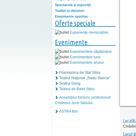
Spectacole şi expoziţii
Tradiţii şi obiceiuri
Evenimente sportive
Oferte speciale
Experiențe memorabile
Evenimente
Evenimentele săptămânii
Evenimentele lunii
Evenimentele anului
Filarmonica de Stat Sibiu
Teatrul Naţional „Radu Stanca”
Teatrul Gong
Teatrul de Balet Sibiu
Ansamblul folcloric profesionist
Cindrelul-Junii Sibiului
ASTRA film
Localit
Cinădio
Locul d