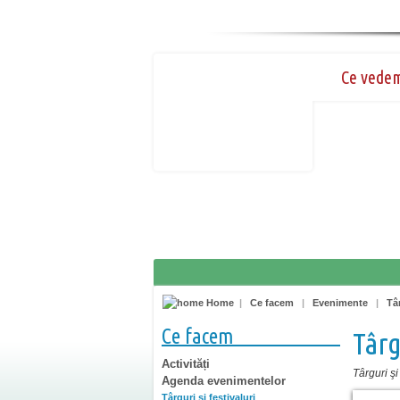
Ce vede
Home
|
Ce facem
|
Evenimente
|
Târ
Ce facem
Târg
Activități
Târguri şi 
Agenda evenimentelor
Târguri şi festivaluri