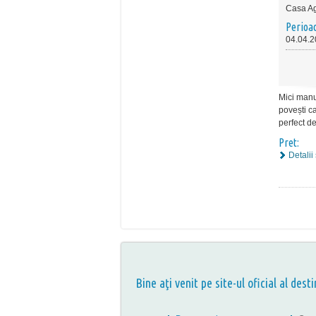
Casa A
Perioa
04.04.2
Mici manu
povești c
perfect d
Pret:
Detalii
Bine aţi venit pe site-ul oficial al desti