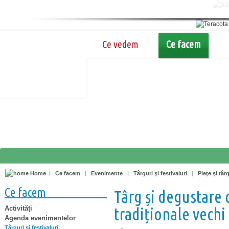
Ce vedem
Ce facem
Home
|
Ce facem
|
Evenimente
|
Târguri şi festivaluri
|
Pieţe şi târ
Ce facem
Târg și degustare 
Activități
tradiționale vechi
Agenda evenimentelor
Târguri şi festivaluri