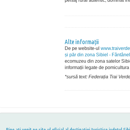
peisaj rural autentic, dominat în
Alte informații
De pe website-ul
www.traiverde
și păr din zona Sibiel - Fântâne
ecomuzeu din zona satelor Sibiel
informații legate de pomicultura 
*sursă text: Federația Trai Verd
Bine aţi venit pe site-ul oficial al destinației turistice județul Sib