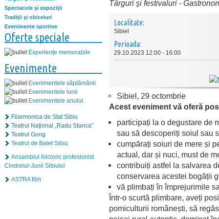
Târguri şi festivaluri
-
Gastrono
Spectacole şi expoziţii
Tradiţii şi obiceiuri
Localitate:
Evenimente sportive
Sibiel
Oferte speciale
Perioada:
Experiențe memorabile
29.10.2023 12:00 - 16:00
Evenimente
Evenimentele săptămânii
Evenimentele lunii
Sibiel, 29 octombrie
Evenimentele anului
Acest eveniment vă oferă posib
Filarmonica de Stat Sibiu
participați la o degustare de m
Teatrul Naţional „Radu Stanca”
sau să descoperiți soiul sau s
Teatrul Gong
cumpărați soiuri de mere și pe
Teatrul de Balet Sibiu
actual, dar și nuci, must de me
Ansamblul folcloric profesionist
contribuiți astfel la salvarea d
Cindrelul-Junii Sibiului
conservarea acestei bogății g
ASTRA film
vă plimbați în împrejurimile sa
Într-o scurtă plimbare, aveți po
pomiculturii românești, să regăs