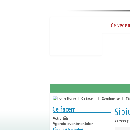
Ce vede
Home
|
Ce facem
|
Evenimente
|
Târ
Ce facem
Sibi
Activități
Târguri şi 
Agenda evenimentelor
Târguri şi festivaluri