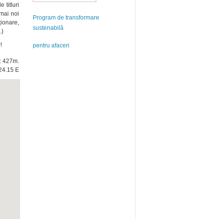
 titluri
 mai noi
Program de transformare
ționare,
sustenabilă
.)
!
pentru afaceri
e: 427m.
24.15 E