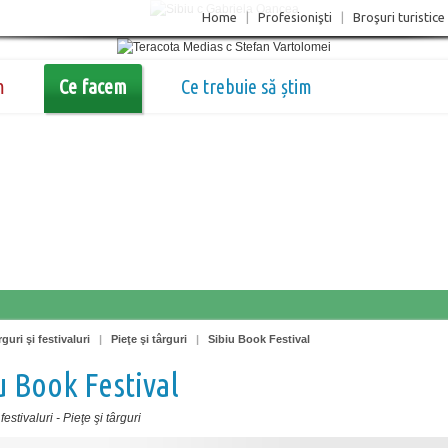
Home
|
Profesionişti
|
Broşuri turistice
m
Ce facem
Ce trebuie să știm
guri şi festivaluri
|
Pieţe şi târguri
|
Sibiu Book Festival
u Book Festival
festivaluri
-
Pieţe şi târguri