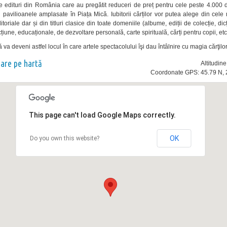
e edituri din România care au pregătit reduceri de preț pentru cele peste 4.000 de
 pavilioanele amplasate în Piața Mică. Iubitorii cărților vor putea alege din cele
ditoriale dar și din titluri clasice din toate domeniile (albume, ediții de colecție, dic
icțiune, educaționale, de dezvoltare personală, carte spirituală, cărți pentru copii, etc
 va deveni astfel locul în care artele spectacolului îşi dau întâlnire cu magia cărţilor
nare pe hartă
Altitudin
Coordonate GPS: 45.79 N, 
This page can't load Google Maps correctly.
OK
Do you own this website?