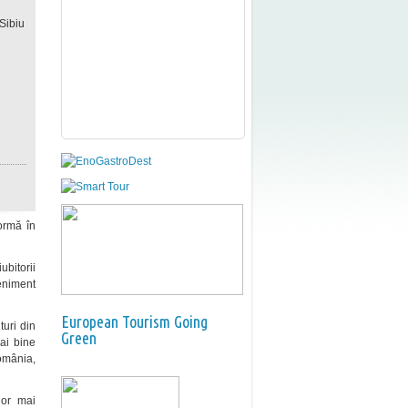
Sibiu
formă în
ubitorii
veniment
European Tourism Going
turi din
Green
ai bine
omânia,
lor mai