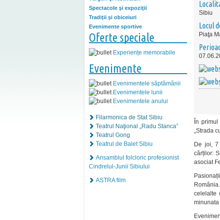
Localit
Spectacole şi expoziţii
Sibiu
Tradiţii şi obiceiuri
Locul d
Evenimente sportive
Oferte speciale
Piaţa M
Perioa
Experiențe memorabile
07.06.2
Evenimente
Evenimentele săptămânii
Evenimentele lunii
Evenimentele anului
Filarmonica de Stat Sibiu
În primul
Teatrul Naţional „Radu Stanca”
„Strada cu
Teatrul Gong
Teatrul de Balet Sibiu
De joi, 7
cărților: 
Ansamblul folcloric profesionist
asociat Fe
Cindrelul-Junii Sibiului
Pasionații
ASTRA film
România.
celelalte
minunata 
Eveniment