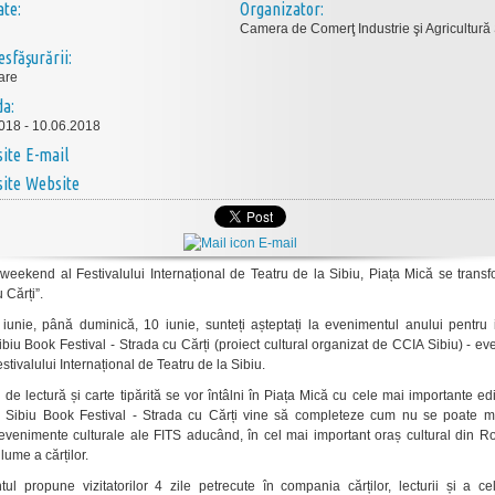
ate:
Organizator:
Camera de Comerţ Industrie şi Agricultură 
esfăşurării:
are
da:
018 - 10.06.2018
E-mail
Website
E-mail
 weekend al Festivalului Internațional de Teatru de la Sibiu, Piața Mică se trans
 Cărți”.
 iunie, până duminică, 10 iunie, sunteți așteptați la evenimentul anului pentru i
Sibiu Book Festival - Strada cu Cărți (proiect cultural organizat de CCIA Sibiu) - e
stivalului Internațional de Teatru de la Sibiu.
 de lectură și carte tipărită se vor întâlni în Piața Mică cu cele mai importante edi
 Sibiu Book Festival - Strada cu Cărți vine să completeze cum nu se poate m
 evenimente culturale ale FITS aducând, în cel mai important oraș cultural din R
lume a cărților.
ul propune vizitatorilor 4 zile petrecute în compania cărților, lecturii și a ce