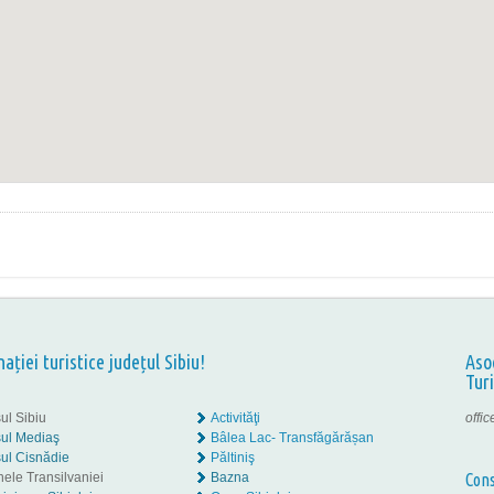
nației turistice județul Sibiu!
Aso
Tur
ul Sibiu
Activităţi
offi
ul Mediaş
Bâlea Lac- Transfăgărășan
ul Cisnădie
Păltiniş
nele Transilvaniei
Bazna
Cons