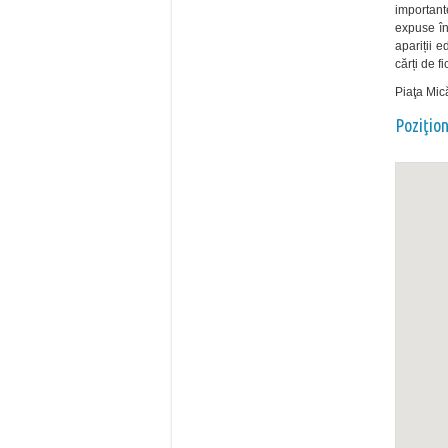
important
expuse în
apariții e
cărți de f
Piaţa Mică
Poziţio