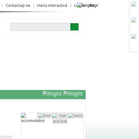
Ro
|
Contactaţi-ne
|
Harta interactivă
|
Login