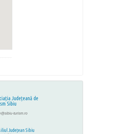
ciația Județeană de
ism Sibiu
ce@sibiu-turism.ro
iliul Județean Sibiu