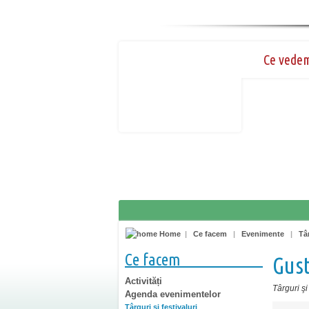
Ce vede
Home
|
Ce facem
|
Evenimente
|
Târ
Ce facem
Gus
Activități
Târguri şi 
Agenda evenimentelor
Târguri şi festivaluri