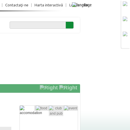
Ro
|
Contactaţi-ne
|
Harta interactivă
|
Login