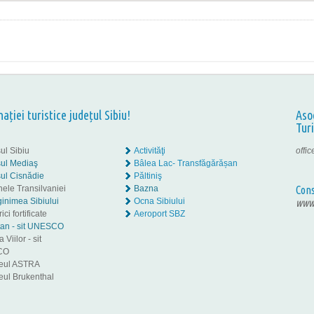
nației turistice județul Sibiu!
Aso
Tur
ul Sibiu
Activităţi
offi
ul Mediaş
Bâlea Lac- Transfăgărășan
ul Cisnădie
Păltiniş
nele Transilvaniei
Bazna
Cons
inimea Sibiului
Ocna Sibiului
www.
ici fortificate
Aeroport SBZ
tan - sit UNESCO
 Viilor - sit
CO
eul ASTRA
ul Brukenthal