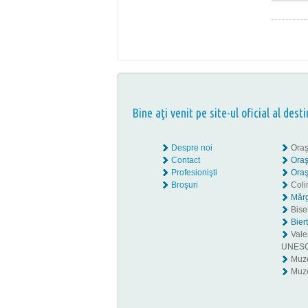
Bine aţi venit pe site-ul oficial al desti
Despre noi
Oraş
Contact
Oraş
Profesionişti
Oraş
Broşuri
Coli
Mărg
Biser
Bier
Valea
UNES
Muz
Muze