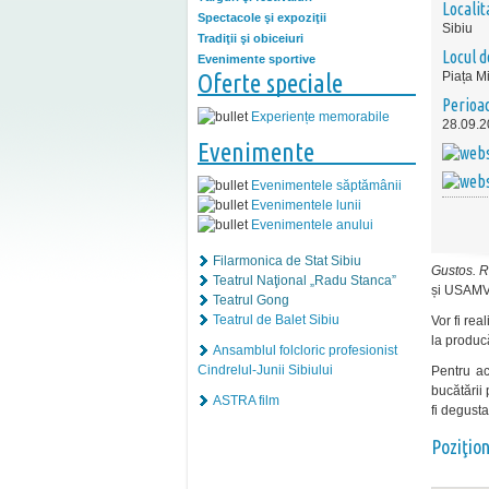
Localit
Spectacole şi expoziţii
Sibiu
Tradiţii şi obiceiuri
Locul d
Evenimente sportive
Oferte speciale
Piața M
Perioa
Experiențe memorabile
28.09.2
Evenimente
Evenimentele săptămânii
Evenimentele lunii
Evenimentele anului
Filarmonica de Stat Sibiu
Gustos. 
Teatrul Naţional „Radu Stanca”
și USAMV 
Teatrul Gong
Teatrul de Balet Sibiu
Vor fi rea
la producă
Ansamblul folcloric profesionist
Cindrelul-Junii Sibiului
Pentru ac
bucătării
ASTRA film
fi degust
Poziţio