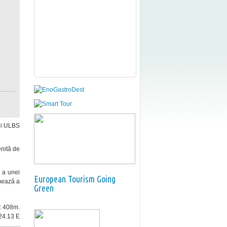
ții ULBS
enită de
 a unei
European Tourism Going
rmează a
Green
e: 408m.
24.13 E