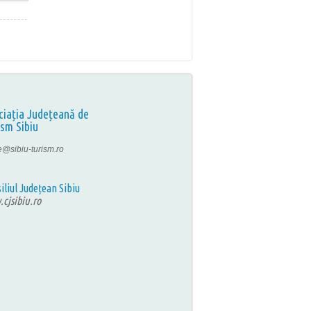
ciația Județeană de
ism Sibiu
ce@sibiu-turism.ro
iliul Județean Sibiu
cjsibiu.ro