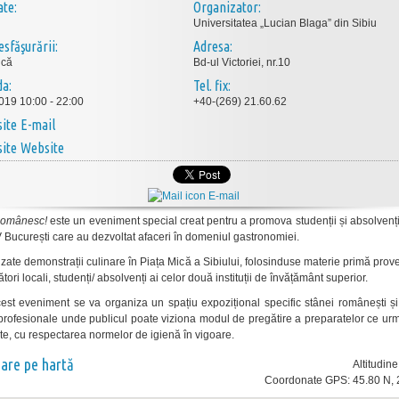
ate:
Organizator:
Universitatea „Lucian Blaga” din Sibiu
esfăşurării:
Adresa:
ică
Bd-ul Victoriei, nr.10
da:
Tel. fix:
019 10:00 - 22:00
+40-(269) 21.60.62
E-mail
Website
E-mail
Românesc!
este un eveniment special creat pentru a promova studenții și absolven
București care au dezvoltat afaceri în domeniul gastronomiei.
lizate demonstrații culinare în Piața Mică a Sibiului, folosinduse materie primă prov
tori locali, studenți/ absolvenți ai celor două instituții de învățământ superior.
est eveniment se va organiza un spațiu expozițional specific stânei românești și
 profesionale unde publicul poate viziona modul de pregătire a preparatelor ce u
ate, cu respectarea normelor de igienă în vigoare.
nare pe hartă
Altitudin
Coordonate GPS: 45.80 N, 