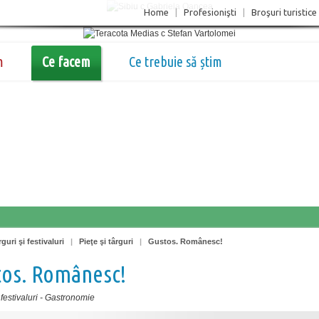
Home
|
Profesionişti
|
Broşuri turistice
m
Ce facem
Ce trebuie să știm
guri şi festivaluri
|
Pieţe şi târguri
|
Gustos. Românesc!
tos. Românesc!
festivaluri
-
Gastronomie