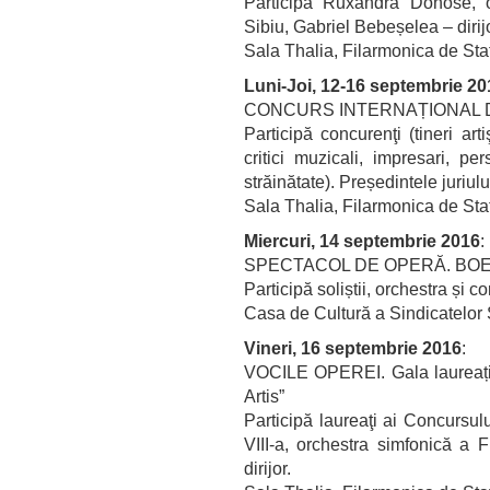
Participă Ruxandra Donose, o
Sibiu, Gabriel Bebeșelea – dirijo
Sala Thalia, Filarmonica de Sta
Luni-Joi, 12-16 septembrie 20
CONCURS INTERNAȚIONAL DE C
Participă concurenţi (tineri artiş
critici muzicali, impresari, pe
străinătate). Președintele juriulu
Sala Thalia, Filarmonica de Sta
Miercuri, 14 septembrie 2016
:
SPECTACOL DE OPERĂ. BOEMA
Participă soliștii, orchestra ș
Casa de Cultură a Sindicatelor 
Vineri, 16 septembrie 2016
:
VOCILE OPEREI. Gala laureațil
Artis”
Participă laureaţi ai Concursulu
VIII-a, orchestra simfonică a 
dirijor.