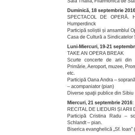
Sala Thalia, Filarmonica de Sta
Duminică, 18 septembrie 201
SPECTACOL DE OPERĂ. HÄ
Humperdinck
Participă soliștii și ansamblul 
Casa de Cultură a Sindicatelor 
Luni-Miercuri, 19-21 septembr
TAKE AN OPERA BREAK
Scurte concerte de arii din 
Primărie, Aeroport, muzee, Prom
etc.
Participă Oana Andra – soprană,
– acompaniator (pian)
Diverse spaţii publice din Sibiu
Miercuri, 21 septembrie 2016
:
RECITAL DE LIEDURI ȘI ARII
Participă Cristina Radu – so
Schlandt – pian.
Biserica evanghelică „Sf. Ioan”