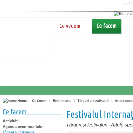
Ce vedem
Ce facem
Home
|
Ce facem
|
Evenimente
|
Târguri şi festivaluri
|
Artele spec
Ce facem
Festivalul Internaţ
Activități
Târguri şi festivaluri
-
Artele spe
Agenda evenimentelor
Târguri şi festivaluri