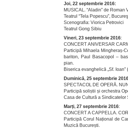
Joi, 22 septembrie 2016:
MUSICAL. “Aladin” de Roman 
Teatrul “Tela Popescu”, Bucureş
Scenografia: Viorica Petrovici
Teatrul Gong Sibiu
Vineri, 23 septembrie 2016
:
CONCERT ANIVERSAR CARME
Participă Mihaela Mingheraș-Co
bariton, Paul Basacopol – bas
pian.
Biserica evanghelică „Sf. Ioan”
Duminică, 25 septembrie 201
SPECTACOL DE OPERĂ. NUNTA
Participă soliștii și orchestra
Casa de Cultură a Sindicatelor 
Marți, 27 septembrie 2016
:
CONCERT A CAPPELLA. CO
Participă Corul Național de Cam
Muzică București.