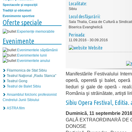
Localitate:
Spectacole şi expoziţii
Sibiu
Tradiţii şi obiceiuri
Locul desfăşurării:
Evenimente sportive
Oferte speciale
Sala Thalia, Casa de Cultură a Sindicat
Biserica Evanghelică
Experiențe memorabile
Perioada:
Evenimente
11.09.2016 - 30.09.2016
Website
Evenimentele săptămânii
Evenimentele lunii
Evenimentele anului
Filarmonica de Stat Sibiu
Manifestările Festivalului Inter
Teatrul Naţional „Radu Stanca”
operă, operetă şi balet, operă 
Teatrul Gong
lieduri şi gale de operă - reali
Teatrul de Balet Sibiu
România şi străinătate, artişti liric
Ansamblul folcloric profesionist
Cindrelul-Junii Sibiului
Sibiu Opera Festival, Editia.
ASTRA film
Duminică, 11 septembrie 201
GALĂ EXTRAORDINARĂ DE
DONOSE