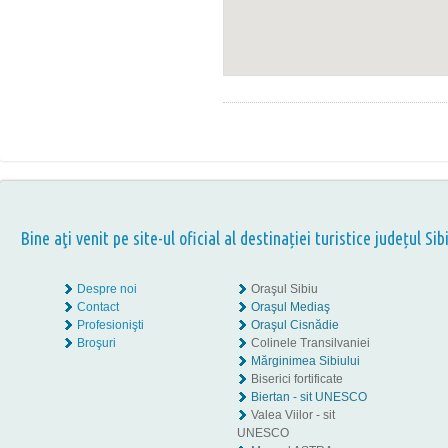
Bine aţi venit pe site-ul oficial al destinației turistice județul Sib
Despre noi
Oraşul Sibiu
Contact
Oraşul Mediaş
Profesionişti
Oraşul Cisnădie
Broşuri
Colinele Transilvaniei
Mărginimea Sibiului
Biserici fortificate
Biertan - sit UNESCO
Valea Viilor - sit
UNESCO