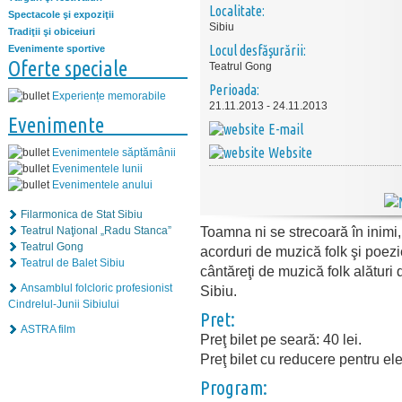
Localitate:
Spectacole şi expoziţii
Sibiu
Tradiţii şi obiceiuri
Locul desfăşurării:
Evenimente sportive
Oferte speciale
Teatrul Gong
Perioada:
Experiențe memorabile
21.11.2013 - 24.11.2013
Evenimente
E-mail
Website
Evenimentele săptămânii
Evenimentele lunii
Evenimentele anului
Filarmonica de Stat Sibiu
Toamna ni se strecoară în inimi, 
Teatrul Naţional „Radu Stanca”
Teatrul Gong
acorduri de muzică folk şi poezi
Teatrul de Balet Sibiu
cântăreţi de muzică folk alături 
Ansamblul folcloric profesionist
Sibiu.
Cindrelul-Junii Sibiului
Pret:
ASTRA film
Preţ bilet pe seară: 40 lei.
Preţ bilet cu reducere pentru elev
Program: