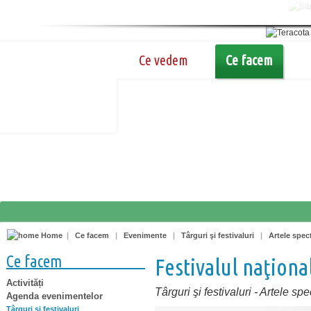
Ce vedem
Ce facem
Home
|
Ce facem
|
Evenimente
|
Târguri şi festivaluri
|
Artele spec
Ce facem
Festivalul naţiona
Activități
Târguri şi festivaluri
-
Artele spe
Agenda evenimentelor
Târguri şi festivaluri