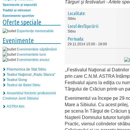
Târguri şi festivaluri
-
Artele spe
Spectacole şi expoziţii
Tradiţii şi obiceiuri
Localitate:
Evenimente sportive
Sibiu
Oferte speciale
Locul desfăşurării:
Experiențe memorabile
Sibiu
Perioada:
Evenimente
29.11.2014 15:00 - 18:00
Evenimentele săptămânii
Evenimentele lunii
Evenimentele anului
,,Festivalul Naţional al Datinil
Filarmonica de Stat Sibiu
Teatrul Naţional „Radu Stanca”
prin care C.N.M. ASTRA întâmpi
Teatrul Gong
Festivalul ajuns la ediţia cu nu
Teatrul de Balet Sibiu
Târgului de Crăciun printr-un pa
Ansamblul folcloric profesionist
Evenimentul va începe pe 29 noi
Cindrelul-Junii Sibiului
Mare a Sibiului. Cu acest prilej,
ASTRA film
pe scena în Târgul de Crăciun şi
Naşterii Domnului tuturor turiştilo
Practic, viersul colindelor stră