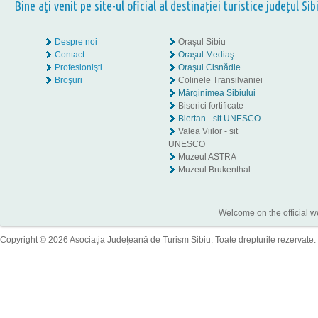
Bine aţi venit pe site-ul oficial al destinației turistice județul Sib
Despre noi
Oraşul Sibiu
Contact
Oraşul Mediaş
Profesionişti
Oraşul Cisnădie
Broşuri
Colinele Transilvaniei
Mărginimea Sibiului
Biserici fortificate
Biertan - sit UNESCO
Valea Viilor - sit
UNESCO
Muzeul ASTRA
Muzeul Brukenthal
Welcome on the official w
Copyright © 2026 Asociaţia Judeţeană de Turism Sibiu. Toate drepturile rezervate.