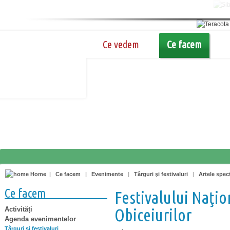
Ce vedem
Ce facem
Home
|
Ce facem
|
Evenimente
|
Târguri şi festivaluri
|
Artele spec
Ce facem
Festivalului Naţion
Activități
Obiceiurilor
Agenda evenimentelor
Târguri şi festivaluri