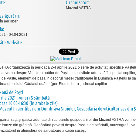
ate:
Organizator:
Muzeul ASTRA
esfăşurării:
n aer liber
da:
021 - 04.04.2021
Website
E-mail
TRA organizează în perioada 2-4 aprilie 2021 o serie de activități specifice Paștel
ste vorba despre Vopsirea ouălor de Paști – o activitate adresată în special copiilor,
 de Paște, element de bază în decorul mesei tradiționale în Duminca Paștelui la saș
irea obiceiului Căutatul ouălor (ger. Eiersuchen) , adresat copiilor.
 ouă de Paști
ilie 2021 - vineri & sâmbătă
orar 10:00-16:30 (în ambele zile)
Muzeul în aer liber din Dumbrava Sibiului, Gospodăria de viticultor sas din Ș
găină, rață și gâscă adunate din cuibarele gospodăriilor din Muzeul ASTRA vor fi 
e frunze din grădină. Depănând povești despre Paștile de altădată, muzeograful va
vizitatorul în atmosfera de sărbătoare a casei săsești.