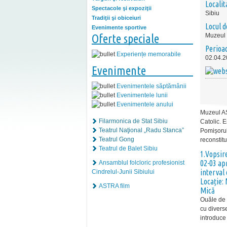
Localit
Spectacole şi expoziţii
Sibiu
Tradiţii şi obiceiuri
Locul d
Evenimente sportive
Oferte speciale
Muzeul î
Perioa
Experiențe memorabile
02.04.2
Evenimente
Evenimentele săptămânii
Evenimentele lunii
Evenimentele anului
Muzeul AS
Filarmonica de Stat Sibiu
Catolic. E
Teatrul Naţional „Radu Stanca”
Pomișorul
Teatrul Gong
reconstitu
Teatrul de Balet Sibiu
1.Vopsire
02-03 apr
Ansamblul folcloric profesionist
interval 
Cindrelul-Junii Sibiului
Locație: 
ASTRA film
Mică
Ouăle de 
cu divers
introduce 