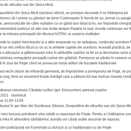
a de viticultor sas din Șeica Mică
spodăriei din Șeica Mică (sectorul viticol), un pomișor decorativ îi va întâmpina pe
i dornici să-l anime cu gânduri de bine! Cartonașele în formă de ou, prinse cu pangli
e, personalizate de către vizitatori cu un gând bun lăsat scris, vor împodobi crengu
ndemnând publicul să afle mai multe despre Paștele la sași. Aceste cartonașe vor fi
e la intrarea principală din Muzeul ASTRA, la casieria instituției.
site la coptul Hencleșului și a altor preparate nu se spărgeau, conţinutul acestora f
ntr-un mic orificiu făcut cu un ac la ambele capete ale acestora. Această practică, de
 a albușului și gălbenușului intra în atribuțiile copiilor, la fel ca și decorarea oului ș
dobirea crenguţelor proaspăt culese din grădină. Pomișorul se păstra în camera c
 în ziua de Paşte când se punea pe masă alături de bucatele tradiționale.
cest vechi obicei de influență germană, de împodobire a pomişorului de Paşti, se pr
la oraş, fiind un ornament foarte îndrăgit care a pătruns tot mai mult pe mesele româ
ri.
ituirea obiceiului Căutatul ouălor (ger. Eiersuchen) adresat copiilor.
e 2021 - duminică
orar 11:00-13:00
Muzeul în aer liber din Dumbrava Sibiului, Gospodăria de viticultor sas din Șeica Mi
i mici bucuria primăverii vine odată cu iepurașul de Paște. Pentru a-l întâmpina cu
a intra în atmosfera sărbătorilor, aceștia vor căuta ouăle ascunse de iepuraș.
tivi participanți vor fi premiați cu dulciuri și cu tradiționalul ou de Paște