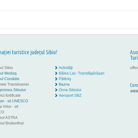
nației turistice județul Sibiu!
Aso
Tur
ul Sibiu
Activităţi
offi
ul Mediaş
Bâlea Lac- Transfăgărășan
ul Cisnădie
Păltiniş
nele Transilvaniei
Bazna
Cons
inimea Sibiului
Ocna Sibiului
www.
ici fortificate
Aeroport SBZ
tan - sit UNESCO
 Viilor - sit
CO
eul ASTRA
ul Brukenthal