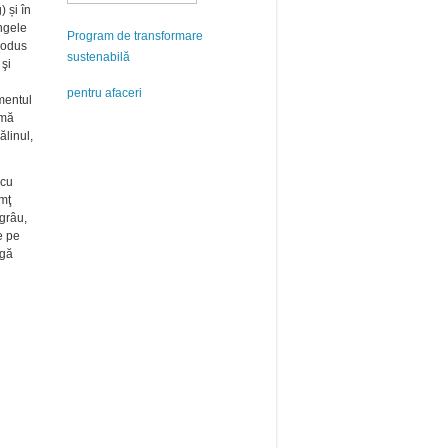
 și în
ângele
Program de transformare
trodus
sustenabilă
 şi
pentru afaceri
omentul
amă
ălinul,
 cu
imţ
 grâu,
e pe
agă