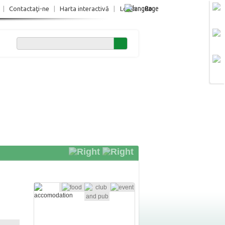
Ro
|
Contactaţi-ne
|
Harta interactivă
|
Login