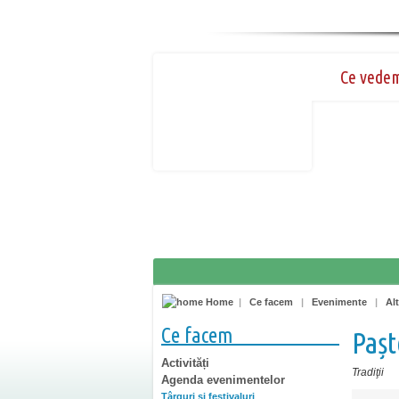
Ce vede
Home
|
Ce facem
|
Evenimente
|
Alt
Ce facem
Pașt
Activități
Tradiţii
Agenda evenimentelor
Târguri şi festivaluri