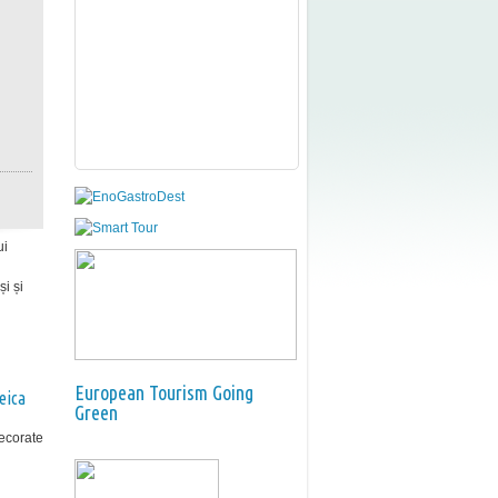
ui
i și
European Tourism Going
eica
Green
decorate