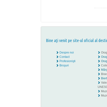
Bine aţi venit pe site-ul oficial al desti
Despre noi
Oraş
Contact
Oraş
Profesionişti
Oraş
Broşuri
Coli
Mărg
Biser
Bier
Valea
UNES
Muz
Muze