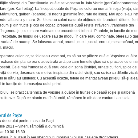
tăţile săseşti din Transilvania, ouăle se vopseau în Joia Verde (ger.Gründonnerstag)
are (ger. Karfreitag). La început, ouăle de Paşti se colorau numai în roşu (viața, s
Mântuitor), galben (soarele), și negru (patimile îndurate de Iisus). Mai apoi s-au in
erde, albastru şi maro. Se foloseau culori naturale obţinute din buruieni, diferite flori
ecum şi din fructe şi coji de copac, preparate după reţete străvechi, transmise din
 în generaţie, cu o mare varietate de procedee si tehnici. Plantele, în funcţie de m
 recoltate, de timpul de uscare sau de modul în care erau combinate, ofereau o g
 variată de nuanţe. Se foloseau arinul, prunul, nucul, socul, cornul, mesteacănul, m
l, macul.
epararea culorilor, se foloseau vase noi, ca să nu se păteze ouăle. Vopsirea ouălor
 extrase din plante era o adevărată artă pe care femeile ştiau să o practice cu un s
eosebit. Cele mai frumoase ouă erau cele din zona Bistriţei, ornate cu flori, spice de
viţă-de-vie, desenate cu motive inspirate din ciclul vieţii, sau scrise cu diferite zical
rii le dăruiau iubitelor. Cu această ocazie, fetele de măritat aveau prilejul să-şi ale
 în funcţie de frumuseţea oului primit.
ibiului se practica tehnica de vopsire a ouălor în frunze de ceapă roșie și galbenă
cu frunze. După ce planta era înlăturată, rămânea în alb doar conturul acesteia.
orul de Paște
a decorului pentru masa de Paști
ilie 2021 – vineri, sâmbătă & duminică
orar 10:00-16:30
ntrare în Muzeul în aer liber din Dumbrava Sibiului, casierie (front-desk)