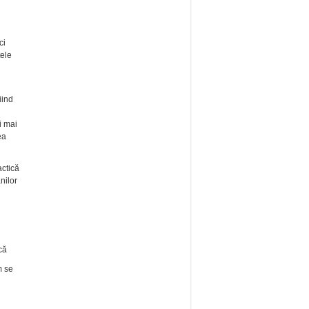
ci
țele
iind
i mai
ea
actică
nilor
că
m se