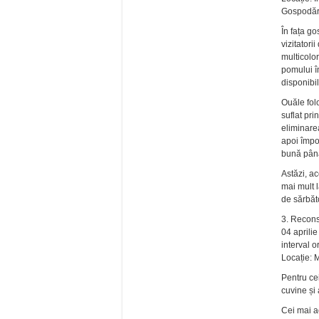
Gospodări
În fața go
vizitatori
multicolor
pomului î
disponibil
Ouăle folo
suflat pri
eliminarea
apoi împo
bună până
Astăzi, a
mai mult 
de sărbăto
3. Reconst
04 aprili
interval 
Locație: 
Pentru ce
cuvine și 
Cei mai ac