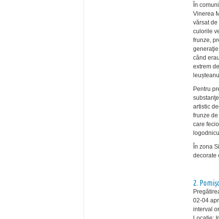
În comuni
Vinerea M
vărsat de 
culorile v
frunze, pr
generaţie
când erau
extrem de
leușteanu
Pentru pr
substanţe
artistic d
frunze de 
care fecio
logodnicul
În zona S
decorate 
2. Pomiș
Pregătire
02-04 apr
interval 
Locație: I