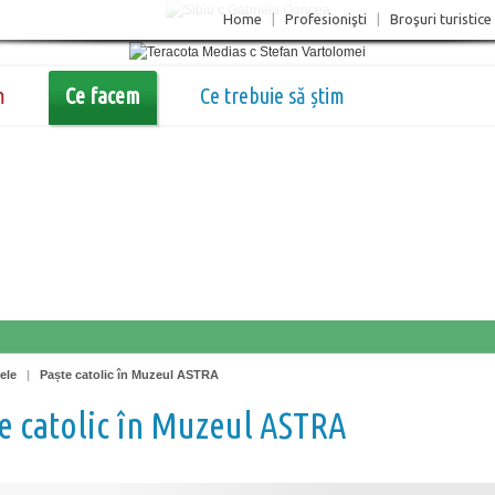
Home
|
Profesionişti
|
Broşuri turistice
m
Ce facem
Ce trebuie să știm
ele
|
Paște catolic în Muzeul ASTRA
e catolic în Muzeul ASTRA