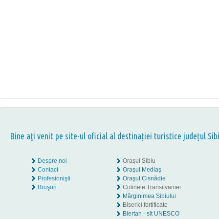
Bine aţi venit pe site-ul oficial al destinației turistice județul Sib
Despre noi
Oraşul Sibiu
Contact
Oraşul Mediaş
Profesionişti
Oraşul Cisnădie
Broşuri
Colinele Transilvaniei
Mărginimea Sibiului
Biserici fortificate
Biertan - sit UNESCO