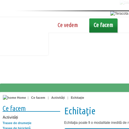
Ce vedem
Ce facem
Home
|
Ce facem
|
Activități
|
Echitaţie
Ce facem
Echitaţie
Activități
Echitaţia poate fi o modalitate inedită de 
Trasee de drumeţie
Trasee de bicicletă