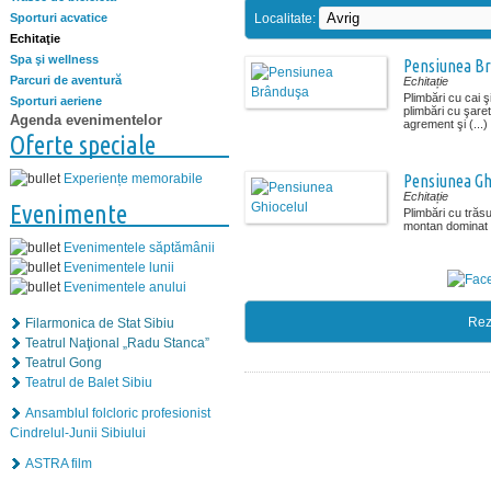
Localitate:
Sporturi acvatice
Echitaţie
Spa şi wellness
Pensiunea B
Parcuri de aventură
Echitație
Plimbări cu cai ş
Sporturi aeriene
plimbări cu şaret
Agenda evenimentelor
agrement şi (...)
Oferte speciale
Pensiunea Gh
Experiențe memorabile
Echitație
Evenimente
Plimbări cu trăsu
montan dominat d
Evenimentele săptămânii
Evenimentele lunii
Evenimentele anului
Rez
Filarmonica de Stat Sibiu
Teatrul Naţional „Radu Stanca”
Teatrul Gong
Teatrul de Balet Sibiu
Ansamblul folcloric profesionist
Cindrelul-Junii Sibiului
ASTRA film