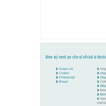
Bine aţi venit pe site-ul oficial al desti
Despre noi
Oraş
Contact
Oraş
Profesionişti
Oraş
Broşuri
Coli
Mărg
Biser
Bier
Valea
UNES