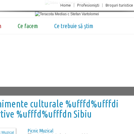
Home
|
Profesionişti
|
Broşuri turistice
m
Ce facem
Ce trebuie să știm
imente culturale %ufffd%ufffdi
tive %ufffd%ufffdn Sibiu
Picnic Muzical