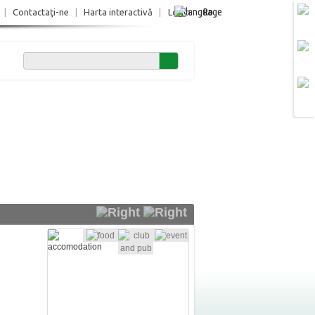
Ro
|
Contactaţi-ne
|
Harta interactivă
|
Login