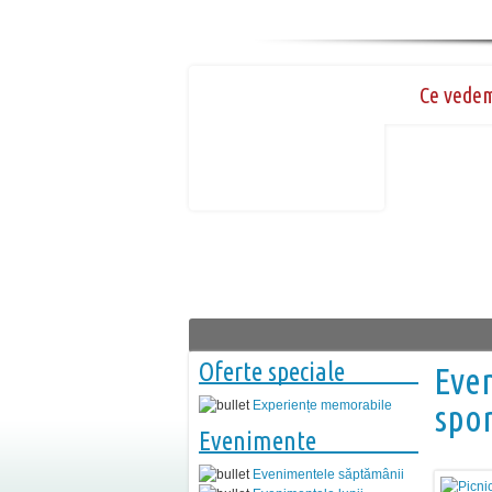
Ce vede
Oferte speciale
Even
Experiențe memorabile
spor
Evenimente
Evenimentele săptămânii