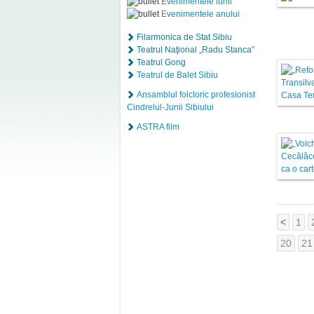
Evenimentele lunii
Evenimentele anului
Filarmonica de Stat Sibiu
Teatrul Naţional „Radu Stanca”
Teatrul Gong
Teatrul de Balet Sibiu
Ansamblul folcloric profesionist
Cindrelul-Junii Sibiului
ASTRA film
<
1
20
21