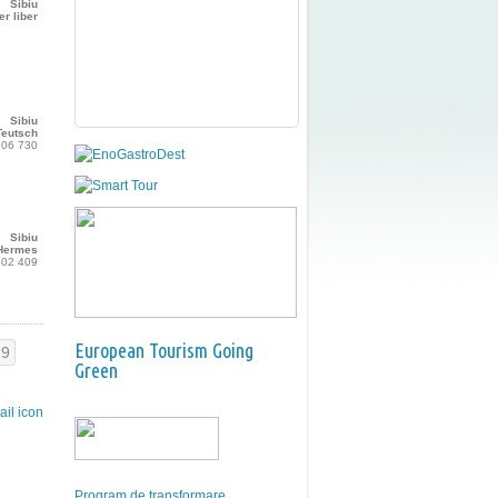
Sibiu
er liber
Sibiu
Teutsch
 206 730
Sibiu
Hermes
 202 409
European Tourism Going
19
Green
Program de transformare