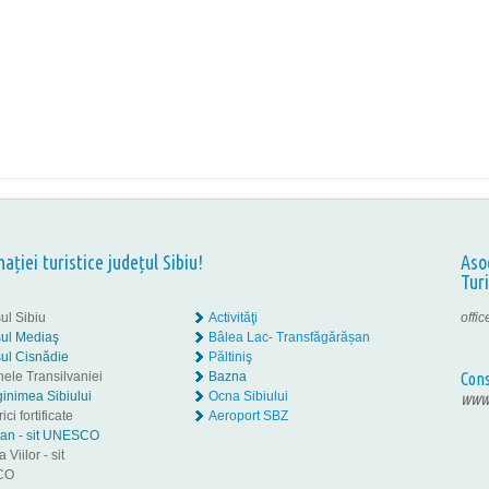
nației turistice județul Sibiu!
Aso
Tur
ul Sibiu
Activităţi
offi
ul Mediaş
Bâlea Lac- Transfăgărășan
ul Cisnădie
Păltiniş
nele Transilvaniei
Bazna
Cons
inimea Sibiului
Ocna Sibiului
www.
ici fortificate
Aeroport SBZ
tan - sit UNESCO
 Viilor - sit
CO