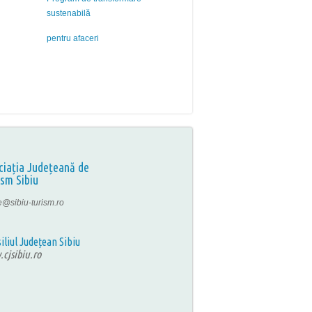
sustenabilă
pentru afaceri
ciația Județeană de
ism Sibiu
ce@sibiu-turism.ro
iliul Județean Sibiu
cjsibiu.ro