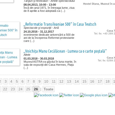
Târguri şi festivaluri
- Artele spectacolului
Hostel Diana, Muzeul în a
08.04.2013, 10:00 - 13:00
Încă din anul 1971, în întreaga lume, ziua
de 8 aprilie a fost adoptată ca (...)
„Reformatio Transilvaniae 500” în Casa Teutsch
Spectacole şi expoziţii
- Artă
Casa 
24.10.2016 - 31.12.2017
Tel. fix: +40 269
evenimente dedicate aniversării a 500 de
ani de la începerea Reformei protestante
care (...)
„Voichița Manu Cecălăcean - Lumea ca o carte poștală”
Altele
Casa 
01.03.2018 - 30.03.2018
Tel. fix: 0269
Muzeul ASTRA va găzdui în luna martie, în
sala de expoziții din Casa Hermes, Piața
(...)
2
3
4
5
6
7
8
9
10
11
12
13
14
15
16
17
18
22
23
24
25
26
|
Toate